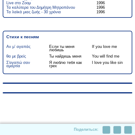
Live στο Ζοομ
1996
Τα καλύτερα του Δημήτρη Μητροπάνου
1996
Τα λαϊκά μιας ζωής - 30 χρόνια
1996
Стихи к песням
Αν μ’ αγαπάς
Если ты меня
If you love me
любишь
θα με βρείς
Ты найдешь меня
You will find me
Σ'αγαπώ σαν
Я люблю тебя как
I love you like sin
αμαρτία
грех
© 2010-2026, hellas-songs.ru. All rights reserved
Поделиться: