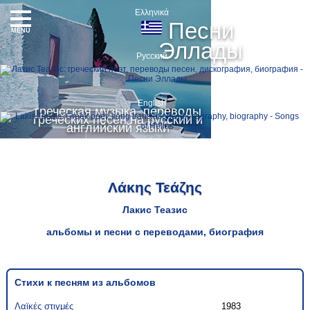
Ελληνικά
Песни
MENU
Эллады
Русский
English
греческая музыка, переводы
греческих песен на русский и
английский языки
Λάκης Τεάζης
Лакис Теазис
альбомы и песни с переводами, биография
Стихи к песням из альбомов
Λαϊκές στιγμές
1983