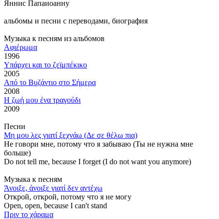
Яннис Папаиоанну
альбомы и песни с переводами, биография
Музыка к песням из альбомов
Αφιέρωμα
1996
Υπάρχει και το ζεϊμπέκικο
2005
Από το Βυζάντιο στο Σήμερα
2008
Η ζωή μου ένα τραγούδι
2009
Песни
Μη μου λες γιατί ξεχνάω (Δε σε θέλω πια)
Не говори мне, потому что я забываю (Ты не нужна мне
больше)
Do not tell me, because I forget (I do not want you anymore)
Музыка к песням
Άνοιξε, άνοιξε γιατί δεν αντέχω
Открой, открой, потому что я не могу
Open, open, because I can't stand
Πριν το χάραμα