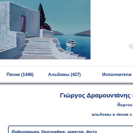
г
MENU
Песни (1446)
Альбомы (427)
Исполнители 
Γιώργος Δραμουντάνης 
Йоргос
альбомы и песни с
Информация, биография, заметки, фото