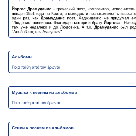
Йоргос Драмуданис
- греческий поэт, композитор, исполнител
января 1951 года на Крите, в молодости познакомился с извест
один раз, как
Драмуданис
поет. Хаджидакис же придумал е
"Людовик" появилось благодаря матери и брату
Йоргоса
- Никосу
там уже недалеко и до Людовика. А т.к.
Драмуданис
был родо
"Λουδοβίκος των Ανωγείων".
Альбомы
Ποια πάθη από τον έρωντα
Музыка к песням из альбомов
Ποια πάθη από τον έρωντα
Стихи к песням из альбомов