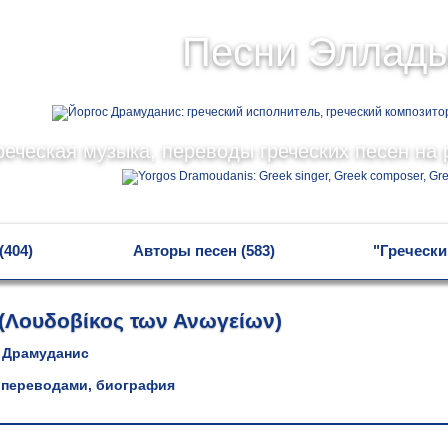
Песни Эллад
реческая музыка, переводы греческих песен на 
(404)
Авторы песен (583)
"Гречески
(Λουδοβίκος των Ανωγείων)
 Драмуданис
 переводами, биография