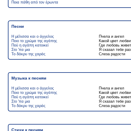
Ποια πάθη από τον έρωντα
Песни
Η μέλισσα και ο άγγελος
Пчела и ангел
Ποιο το χρώμα της αγάπης
Какой цвет любви
Πού η αγάπη κατοικεί
Где любовь живе
Στο 'πα μια
Я сказал тебе раз
Το δάκρυ της χαράς
Слеза радости
Музыка к песням
Η μέλισσα και ο άγγελος
Пчела и ангел
Ποιο το χρώμα της αγάπης
Какой цвет любви
Πού η αγάπη κατοικεί
Где любовь живе
Στο 'πα μια
Я сказал тебе раз
Το δάκρυ της χαράς
Слеза радости
Стихи к песням