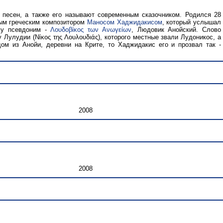
ь песен, а также его называют современным сказочником. Родился 28
ным греческим композитором
Маносом Хаджидакисом
, который услышал
му псевдоним -
Λουδοβίκος των Ανωγείων
, Людовик Анойский. Слово
 Лулудии (Νίκος της Λουλουδιάς), которого местные звали Лудоникос, а
м из Анойи, деревни на Крите, то Хаджидакис его и прозвал так -
2008
2008