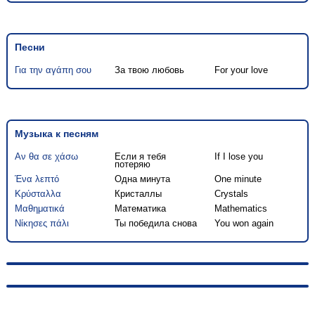
Песни
Για την αγάπη σου
За твою любовь
For your love
Музыка к песням
Αν θα σε χάσω
Если я тебя
If I lose you
потеряю
Ένα λεπτό
Одна минута
One minute
Κρύσταλλα
Кристаллы
Crystals
Μαθηματικά
Математика
Mathematics
Νίκησες πάλι
Ты победила снова
You won again