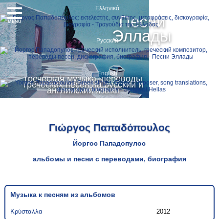
Ελληνικά
Песни
MENU
Эллады
Русский
English
греческая музыка, переводы
греческих песен на русский и
английский языки
Γιώργος Παπαδόπουλος
Йоргос Пападопулос
альбомы и песни с переводами, биография
Музыка к песням из альбомов
Κρύσταλλα
2012