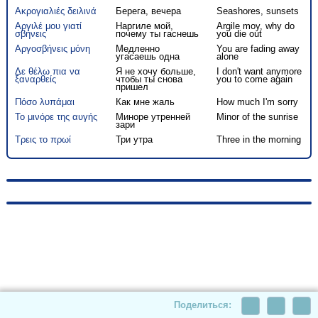
Ακρογιαλιές δειλινά
Берега, вечера
Seashores, sunsets
Αργιλέ μου γιατί
Наргиле мой,
Argile moy, why do
σβήνεις
почему ты гаснешь
you die out
Αργοσβήνεις μόνη
Медленно
You are fading away
угасаешь одна
alone
Δε θέλω πια να
Я не хочу больше,
I don't want anymore
ξαναρθείς
чтобы ты снова
you to come again
пришел
Πόσο λυπάμαι
Как мне жаль
How much I'm sorry
Το μινόρε της αυγής
Миноре утренней
Minor of the sunrise
зари
Τρεις το πρωί
Три утра
Three in the morning
© 2010-2026, hellas-songs.ru. All rights reserved
Поделиться: