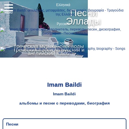
Ελληνικά
Песни
MENU
Эллады
Русский
English
греческая музыка, переводы
греческих песен на русский и
английский языки
Imam Baildi
Imam Baildi
альбомы и песни с переводами, биография
Песни