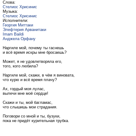
Слова:
Стелиос Хрисинис
Музыка:
Стелиос Хрисинис
Исполнители:
Георгия Миттаки
Элефтерия Арванитаки
Imam Baildi
Анджела Орфану
Наргиле мой, почему ты гаснешь
и всё время искры мне бросаешь?
Может, я не удовлетворяла его,
того, кого любила?
Наргиле мой, скажи, в чём я виновата,
что курю и всё время плачу?
Ах, гордый моя лулас,
вылечи мне моё сердце!
Скажи и ты, мой багламас,
что слышишь мои страдания.
Поговори со мной и ты, бузуки,
пока не придёт курительная трубка.