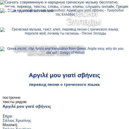
Ελληνικά
Песни
MENU
Эллады
Русский
English
греческая музыка, переводы
греческих песен на русский и
английский языки
Αργιλέ μου γιατί σβήνεις
перевод песни с греческого языка
построчно
тексты рядом
Αργιλέ μου γιατί σβήνεις
Στίχοι:
Στέλιος Χρυσίνης
Μουσική: