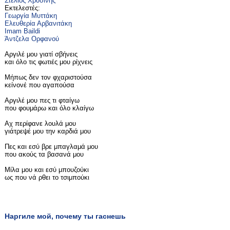
Στέλιος Χρυσίνης
Εκτελεστές:
Γεωργία Μυττάκη
Ελευθερία Αρβανιτάκη
Imam Baildi
Άντζελα Ορφανού
Αργιλέ μου γιατί σβήνεις
και όλο τις φωτιές μου ρίχνεις
Μήπως δεν τον φχαριστούσα
κείνονέ που αγαπούσα
Αργιλέ μου πες τι φταίγω
που φουμάρω και όλο κλαίγω
Αχ περίφανε λουλά μου
γιάτρεψέ μου την καρδιά μου
Πες και εσύ βρε μπαγλαμά μου
που ακούς τα βασανά μου
Μίλα μου και εσύ μπουζούκι
ως που νά ρθει το τσιμπούκι
Наргиле мой, почему ты гаснешь