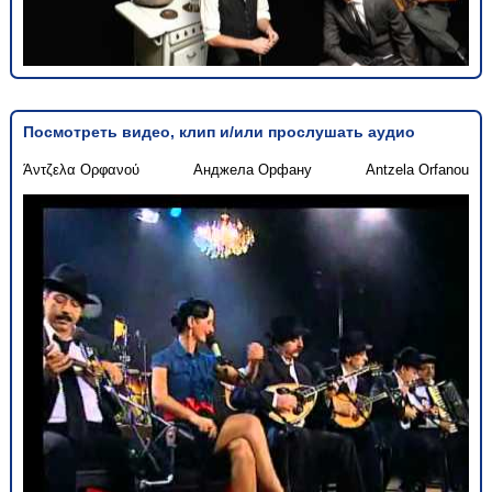
Посмотреть видео, клип и/или прослушать аудио
Άντζελα Ορφανού
Анджела Орфану
Antzela Orfanou