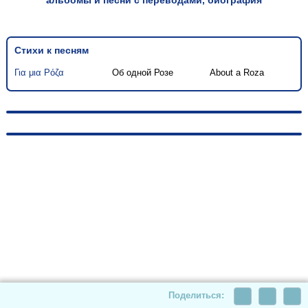
альбомы и песни с переводами, биография
Стихи к песням
Για μια Ρόζα
Об одной Розе
About a Roza
© 2010-2026, hellas-songs.ru. All rights reserved
Поделиться: