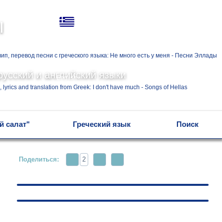
Ελληνικά
ы
Русский
русский и английский языки
English
й салат"
Греческий язык
Поиск
Поделиться:
2