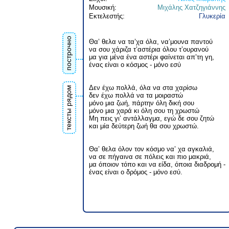
Μουσική:
Μιχάλης Χατζηγιάννης
Εκτελεστής:
Γλυκερία
построчно
Θα’ θελα να τα’χα όλα, να’μουνα παντού
να σου χάριζα τ’αστέρια όλου τ’ουρανού
μα για μένα ένα αστέρι φαίνεται απ’τη γη,
ένας είναι ο κόσμος - μόνο εσύ
Δεν έχω πολλά, όλα να στα χαρίσω
тексты рядом
δεν έχω πολλά να τα μοιραστώ
μόνο μια ζωή, πάρτην όλη δική σου
μόνο μια χαρά κι όλη σου τη χρωστώ
Μη πεις γι’ αντάλλαγμα, εγώ δε σου ζητώ
και μία δεύτερη ζωή θα σου χρωστώ.
Θα’ θελα όλον τον κόσμο να’ χα αγκαλιά,
να σε πήγαινα σε πόλεις και πιο μακριά,
μα όποιον τόπο και να είδα, όποια διαδρομή -
ένας είναι ο δρόμος - μόνο εσύ.