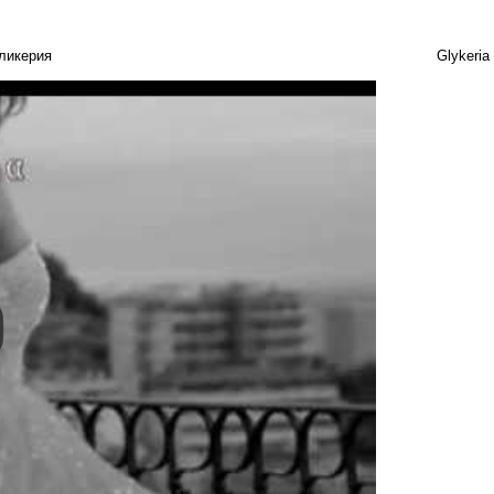
ликерия
Glykeria