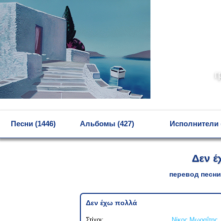
г
MENU
Песни (1446)
Альбомы (427)
Исполнители 
Δεν έ
перевод песни
Δεν έχω πολλά
Στίχοι:
Νίκος Μωραΐτης