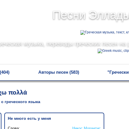
Песни Эллад
реческая музыка, переводы греческих песен на 
(404)
Авторы песен (583)
"Гречески
χω πολλά
 с греческого языка
Не много есть у меня
Слова:
Никос Мораитис