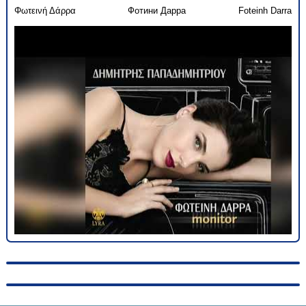
Φωτεινή Δάρρα
Фотини Дарра
Foteinh Darra