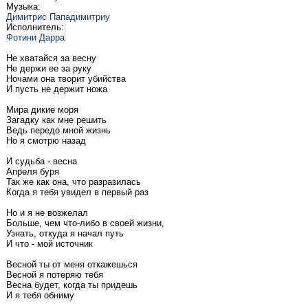
Музыка:
Димитрис Пападимитриу
Исполнитель:
Фотини Дарра
Не хватайся за весну
Не держи ее за руку
Ночами она творит убийства
И пусть не держит ножа
Мира дикие моря
Загадку как мне решить
Ведь передо мной жизнь
Но я смотрю назад
И судьба - весна
Апреля буря
Так же как она, что разразилась
Когда я тебя увидел в первый раз
Но и я не возжелал
Больше, чем что-либо в своей жизни,
Узнать, откуда я начал путь
И что - мой источник
Весной ты от меня откажешься
Весной я потеряю тебя
Весна будет, когда ты придешь
И я тебя обниму