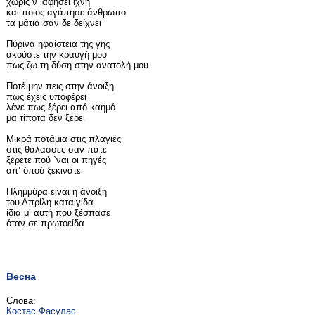
χωρίς ν’ αφήσει ίχνη
και ποιος αγάπησε άνθρωπο
τα μάτια σαν δε δείχνει
Πύρινα ηφαίστεια της γης
ακούστε την κραυγή μου
πως ζω τη δύση στην ανατολή μου
Ποτέ μην πεις στην άνοιξη
πως έχεις υποφέρει
λένε πως ξέρει από καημό
μα τίποτα δεν ξέρει
Μικρά ποτάμια στις πλαγιές
στις θάλασσες σαν πάτε
ξέρετε πού `ναι οι πηγές
απ’ όπού ξεκινάτε
Πλημμύρα είναι η άνοιξη
του Απρίλη καταιγίδα
ίδια μ’ αυτή που ξέσπασε
όταν σε πρωτοείδα
Весна
Слова:
Костас Фасулас