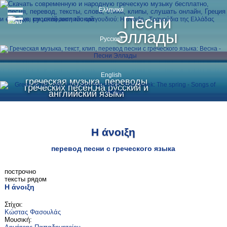
Ελληνικά
Песни
MENU
Эллады
Русский
English
греческая музыка, переводы
греческих песен на русский и
английский языки
Η άνοιξη
перевод песни с греческого языка
построчно
тексты рядом
Η άνοιξη
Στίχοι:
Κώστας Φασουλάς
Μουσική: