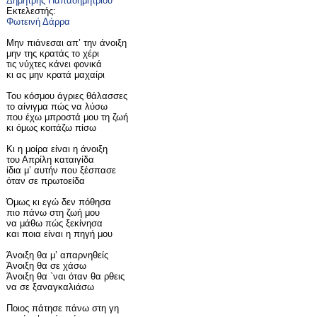
Δημήτρης Παπαδημητρίου
Εκτελεστής:
Φωτεινή Δάρρα
Μην πιάνεσαι απ’ την άνοιξη
μην της κρατάς το χέρι
τις νύχτες κάνει φονικά
κι ας μην κρατά μαχαίρι
Του κόσμου άγριες θάλασσες
το αίνιγμα πώς να λύσω
που έχω μπροστά μου τη ζωή
κι όμως κοιτάζω πίσω
Κι η μοίρα είναι η άνοιξη
του Απρίλη καταιγίδα
ίδια μ’ αυτήν που ξέσπασε
όταν σε πρωτοείδα
Όμως κι εγώ δεν πόθησα
πιο πάνω στη ζωή μου
να μάθω πώς ξεκίνησα
και ποια είναι η πηγή μου
Άνοιξη θα μ’ απαρνηθείς
Άνοιξη θα σε χάσω
Άνοιξη θα `ναι όταν θα ρθεις
να σε ξαναγκαλιάσω
Ποιος πάτησε πάνω στη γη