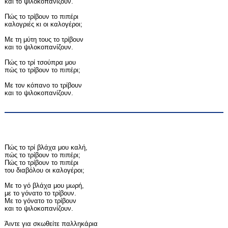
και το ψιλοκοπανίζουν.
Πώς το τρίβουν το πιπέρι
καλογριές κι οι καλογέροι;
Με τη μύτη τους το τρίβουν
και το ψιλοκοπανίζουν.
Πώς το τρί τσούπρα μου
πώς το τρίβουν το πιπέρι;
Με τον κόπανο το τρίβουν
και το ψιλοκοπανίζουν.
Πώς το τρί βλάχα μου καλή,
πώς το τρίβουν το πιπέρι;
Πώς το τρίβουν το πιπέρι
του διαβόλου οι καλογέροι;
Με το γό βλάχα μου μωρή,
με το γόνατο το τρίβουν.
Με το γόνατο το τρίβουν
και το ψιλοκοπανίζουν.
Άιντε για σκωθείτε παλληκάρια