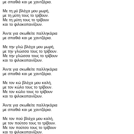
με σπαθιά και με χαντζάρια.
Με τη μύ βλάχα μου μωρή,
με τη μύτη τους το τρίβουν.
Με τη μύτη τους το τρίβουν
και το ψιλοκοπανίζουν.
Άιντε για σκωθείτε παλληκάρια
με σπαθιά και με χαντζάρια.
Με την γλώ βλάχα μου μωρή,
με την γλώσσα τους το τρίβουν.
Με την γλώσσα τους το τρίβουν
και το ψιλοκοπανίζουν.
Άιντε για σκωθείτε παλληκάρια
με σπαθιά και με χαντζάρια.
Με τον κώ βλάχα μου καλή,
με τον κώλο τους το τρίβουν.
Με τον κώλο τους το τρίβουν
και το ψιλοκοπανίζουν.
Άιντε για σκωθείτε παλληκάρια
με σπαθιά και με χαντζάρια.
Με τον πού βλάχα μου καλή,
με τον πούτσο τους το τρίβουν.
Με τον πούτσο τους το τρίβουν
και το ψιλοκοπανίζουν.