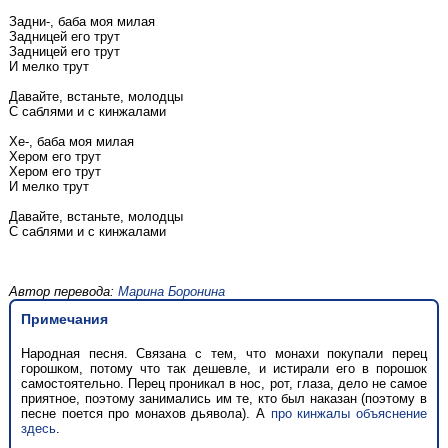
Задни-, баба моя милая
Задницей его трут
Задницей его трут
И мелко трут
Давайте, встаньте, молодцы
С саблями и с кинжалами
Хе-, баба моя милая
Хером его трут
Хером его трут
И мелко трут
Давайте, встаньте, молодцы
С саблями и с кинжалами
Автор перевода:
Марина Боронина
Примечания
Народная песня. Связана с тем, что монахи покупали перец
горошком, потому что так дешевле, и истирали его в порошок
самостоятельно. Перец проникал в нос, рот, глаза, дело не самое
приятное, поэтому занимались им те, кто был наказан (поэтому в
песне поется про монахов дьявола). А
про кинжалы объяснение
здесь
.