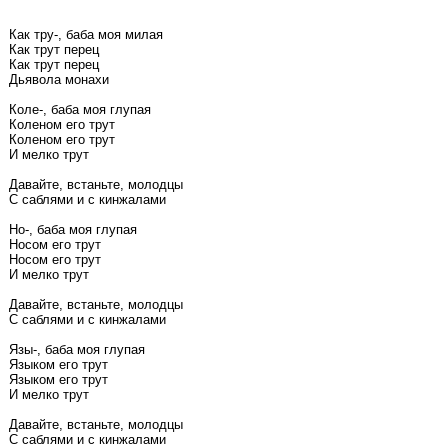
Как тру-, баба моя милая
Как трут перец
Как трут перец
Дьявола монахи
Коле-, баба моя глупая
Коленом его трут
Коленом его трут
И мелко трут
Давайте, встаньте, молодцы
С саблями и с кинжалами
Но-, баба моя глупая
Носом его трут
Носом его трут
И мелко трут
Давайте, встаньте, молодцы
С саблями и с кинжалами
Язы-, баба моя глупая
Языком его трут
Языком его трут
И мелко трут
Давайте, встаньте, молодцы
С саблями и с кинжалами