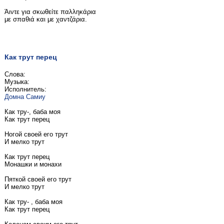
Άιντε για σκωθείτε παλληκάρια
με σπαθιά και με χαντζάρια.
Как трут перец
Слова:
Музыка:
Исполнитель:
Домна Самиу
Как тру-, баба моя
Как трут перец
Ногой своей его трут
И мелко трут
Как трут перец
Монашки и монахи
Пяткой своей его трут
И мелко трут
Как тру- , баба моя
Как трут перец