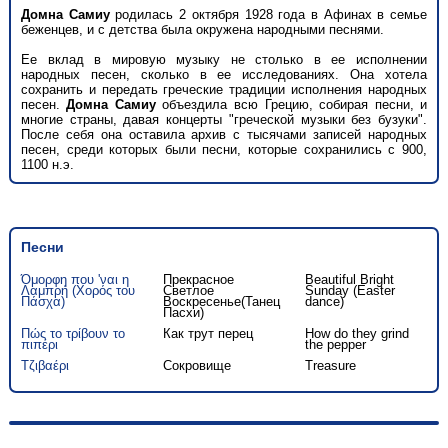
Домна Самиу
родилась 2 октября 1928 года в Афинах в семье
беженцев, и с детства была окружена народными песнями.
Ее вклад в мировую музыку не столько в ее исполнении
народных песен, сколько в ее исследованиях. Она хотела
сохранить и передать греческие традиции исполнения народных
песен.
Домна Самиу
объездила всю Грецию, собирая песни, и
многие страны, давая концерты "греческой музыки без бузуки".
После себя она оставила архив с тысячами записей народных
песен, среди которых были песни, которые сохранились с 900,
1100 н.э.
Песни
Όμορφη που 'ναι η
Прекрасное
Beautiful Bright
Λαμπρή (Χορός του
Светлое
Sunday (Easter
Πάσχα)
Воскресенье(Танец
dance)
Пасхи)
Πώς το τρίβουν το
Как трут перец
How do they grind
πιπέρι
the pepper
Τζιβαέρι
Сокровище
Treasure