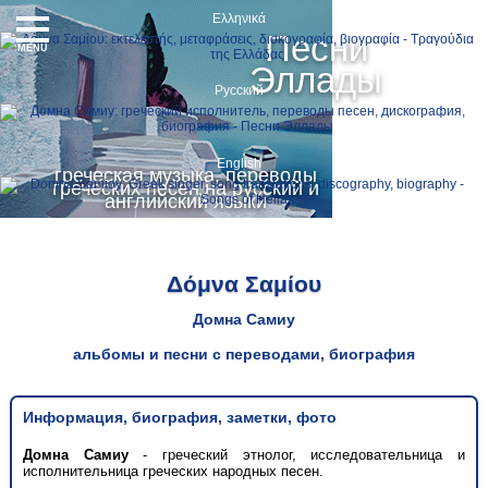
Ελληνικά
Песни
MENU
Эллады
Русский
English
греческая музыка, переводы
греческих песен на русский и
английский языки
Δόμνα Σαμίου
Домна Самиу
альбомы и песни с переводами, биография
Информация, биография, заметки, фото
Домна Самиу
- греческий этнолог, исследовательница и
исполнительница греческих народных песен.