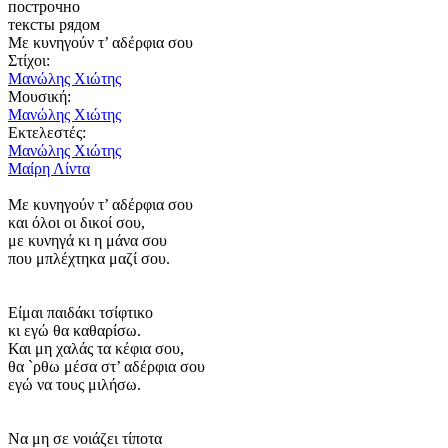
построчно
тексты рядом
Με κυνηγούν τ’ αδέρφια σου
Στίχοι:
Μανώλης Χιώτης
Μουσική:
Μανώλης Χιώτης
Εκτελεστές:
Μανώλης Χιώτης
Μαίρη Λίντα
Με κυνηγούν τ’ αδέρφια σου
και όλοι οι δικοί σου,
με κυνηγά κι η μάνα σου
που μπλέχτηκα μαζί σου.
Είμαι παιδάκι τσίφτικο
κι εγώ θα καθαρίσω.
Και μη χαλάς τα κέφια σου,
θα `ρθω μέσα στ’ αδέρφια σου
εγώ να τους μιλήσω.
Να μη σε νοιάζει τίποτα