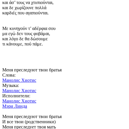
και άσ’ τους να χτυπιούνται,
και δε χωρίζουνε πολλά
καρδιές που αγαπιούνται.
Με κυνηγούν τ’ αδέρφια σου
μα εγώ δεν τους φοβάμαι,
και λόγο δε θα δώσουμε
τι κάνουμε, πού πάμε.
Меня преследуют твои братья
Слова:
Манолис Хиотис
Музыка:
Манолис Хиотис
Исполнители:
Манолис Хиотис
Мэри Линда
Меня преследуют твои братья
И все твои (родственники)
Меня преследует твоя мать