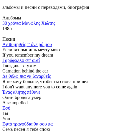
альбомы и песни с переводами, биография
Альбомы
30 χρόνια Μανώλης Χιώτης
1985
Песни
Αν θυμηθείς τ' όνειρό μου
Если вспомнишь мечту мою
If you remember my dream
Γαρύφαλλο στ’ αυτί
Гвоздика за ухом
Carnation behind the ear
Δε θέλω πια να ξαναρθείς
Я не хочу больше, чтобы ты снова пришел
I don't want anymore you to come again
Ένας αλήτης πέθανε
Один бродяга умер
A scamp died
Εσύ
Ты
You
Εφτά τραγούδια θα σου πω
Семь песен я тебе спою