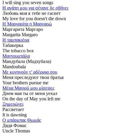
I will sing you seven songs
Η αγάπη μου για σένανε δε σβήνει
Любовь моя к тебе не гаснет
My love for you doesn't die down
Η Μαργαρίτα η Μαργαρώ
Маргарита Маргаро
Margarita Margaro
Η ταμπακιέρα
Табакерка
The tobacco box
Μαντουμπάλα
Мандубала (Мадхубала)
Mandoubala
Με κυνηγούν τ’ αδέρφια σου
Меня преследуют твои братья
Your brothers pursue me
Μέρα Μαγιού μου μίσεψες
Днем мая ты от меня уехал
On the day of May you left me
Ξημερώνει
Рассветает
It is dawning
Ο μπάρμπας Θωμάς
Дядя Фомас
Uncle Thomas