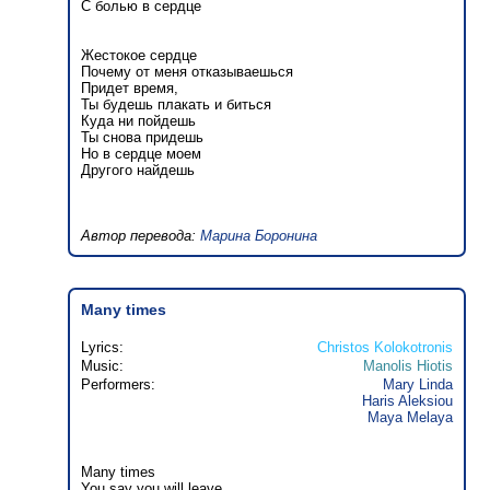
С болью в сердце
Жестокое сердце
Почему от меня отказываешься
Придет время,
Ты будешь плакать и биться
Куда ни пойдешь
Ты снова придешь
Но в сердце моем
Другого найдешь
Автор перевода:
Марина Боронина
Many times
Lyrics:
Christos Kolokotronis
Music:
Manolis Hiotis
Performers:
Mary Linda
Haris Aleksiou
Maya Melaya
Many times
You say you will leave