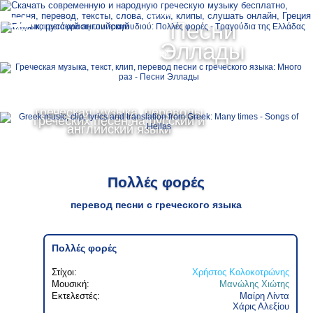
Ελληνικά
Песни
MENU
Эллады
Русский
English
греческая музыка, переводы
греческих песен на русский и
английский языки
Πολλές φορές
перевод песни с греческого языка
Πολλές φορές
Στίχοι:
Χρήστος Κολοκοτρώνης
Μουσική:
Μανώλης Χιώτης
Εκτελεστές:
Μαίρη Λίντα
Χάρις Αλεξίου