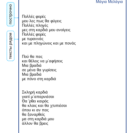
Μάγια Μελάγια
построчно
Πολλές φορές
μου λες πως θα φύγεις
Πολλές πληγές
μες στη καρδιά μου ανοίγεις
Πολλές φορές
тексты рядом
με τυραννάς
και με πληγώνεις και με πονάς
Πού θα πας
και θέλεις να μ΄αφήσεις
Μια βραδιά
σε μένα θα γυρίσεις
Μια βραδιά
με πόνο στη καρδιά
Σκληρή καρδιά
γιατί μ΄απαρνιέσαι
Θα 'ρθει καιρός
θα κλαις και θα χτυπιέσαι
όπου κι αν πας
θα ξαναρθείς
μα στη καρδιά μου
άλλον θα βρεις