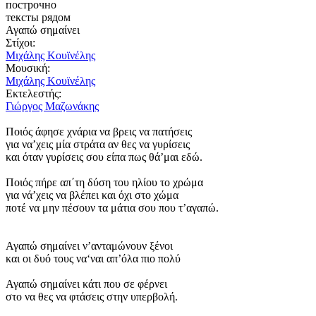
построчно
тексты рядом
Αγαπώ σημαίνει
Στίχοι:
Μιχάλης Κουϊνέλης
Μουσική:
Μιχάλης Κουϊνέλης
Εκτελεστής:
Γιώργος Μαζωνάκης
Ποιός άφησε χνάρια να βρεις να πατήσεις
για να’χεις μία στράτα αν θες να γυρίσεις
και όταν γυρίσεις σου είπα πως θά’μαι εδώ.
Ποιός πήρε απ΄τη δύση του ηλίου το χρώμα
για νά’χεις να βλέπει και όχι στο χώμα
ποτέ να μην πέσουν τα μάτια σου που τ’αγαπώ.
Αγαπώ σημαίνει ν’ανταμώνουν ξένοι
και οι δυό τους να‘ναι απ’όλα πιο πολύ
Αγαπώ σημαίνει κάτι που σε φέρνει
στο να θες να φτάσεις στην υπερβολή.