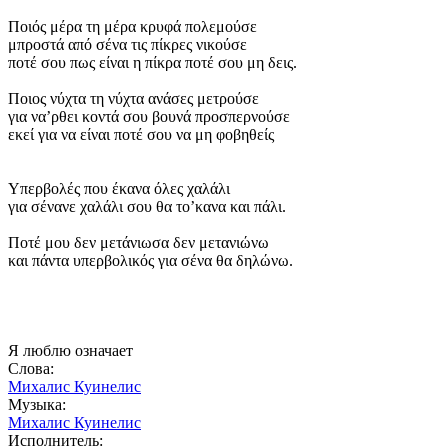
Ποιός μέρα τη μέρα κρυφά πολεμούσε
μπροστά από σένα τις πίκρες νικούσε
ποτέ σου πως είναι η πίκρα ποτέ σου μη δεις.
Ποιος νύχτα τη νύχτα ανάσες μετρούσε
για να’ρθει κοντά σου βουνά προσπερνούσε
εκεί για να είναι ποτέ σου να μη φοβηθείς
Υπερβολές που έκανα όλες χαλάλι
για σένανε χαλάλι σου θα το’κανα και πάλι.
Ποτέ μου δεν μετάνιωσα δεν μετανιώνω
και πάντα υπερβολικός για σένα θα δηλώνω.
Я люблю означает
Слова:
Михалис Куинелис
Музыка:
Михалис Куинелис
Исполнитель: