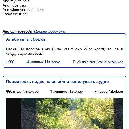
And my life half
And hope trap
And when you had come
I saw the truth
Автор перевода:
Марина Боронина
Альбомы и сборки
Песня Ты дорогое вино (Είσαι συ τ' ακριβό το κρασί) вошла в
следующие альбомы:
1986
Филиппос Николау
Τι γλυκές που 'ναι οι γυναίκες
Посмотреть видео, клип и/или прослушать аудио
Φίλιππος Νικολάου
Филиппос Николау
Filippos Nikolaou