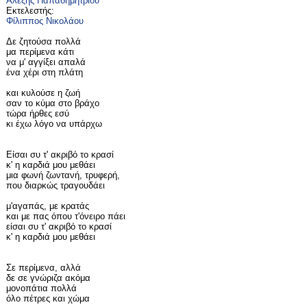
Αλέξης Παπαδημητρίου
Εκτελεστής:
Φίλιππος Νικολάου
Δε ζητούσα πολλά
μα περίμενα κάτι
να μ' αγγίξει απαλά
ένα χέρι στη πλάτη
και κυλούσε η ζωή
σαν το κύμα στο βράχο
τώρα ήρθες εσύ
κι έχω λόγο να υπάρχω
Είσαι συ τ' ακριβό το κρασί
κ' η καρδιά μου μεθάει
μια φωνή ζωντανή, τρυφερή,
που διαρκώς τραγουδάει
μ'αγαπάς, με κρατάς
και με πας όπου τ'όνειρο πάει
είσαι συ τ' ακριβό το κρασί
κ' η καρδιά μου μεθάει
Σε περίμενα, αλλά
δε σε γνώριζα ακόμα
μονοπάτια πολλά
όλο πέτρες και χώμα