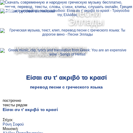
Ελληνικά
Песни
MENU
Эллады
Русский
English
греческая музыка, переводы
греческих песен на русский и
английский языки
Είσαι συ τ' ακριβό το κρασί
перевод песни с греческого языка
построчно
тексты рядом
Είσαι συ τ' ακριβό το κρασί
Στίχοι:
Ρόνη Σοφού
Μουσική: