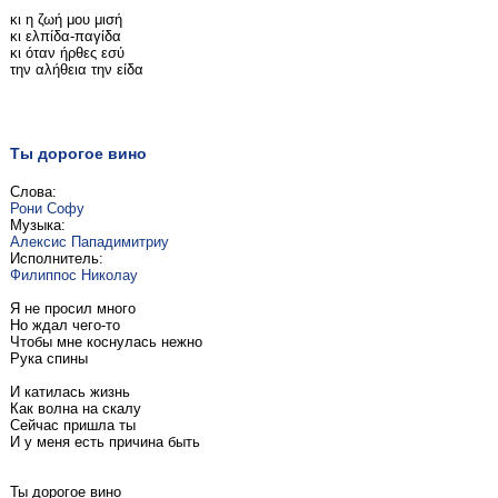
κι η ζωή μου μισή
κι ελπίδα-παγίδα
κι όταν ήρθες εσύ
την αλήθεια την είδα
Ты дорогое вино
Слова:
Рони Софу
Музыка:
Алексис Пападимитриу
Исполнитель:
Филиппос Николау
Я не просил много
Но ждал чего-то
Чтобы мне коснулась нежно
Рука спины
И катилась жизнь
Как волна на скалу
Сейчас пришла ты
И у меня есть причина быть
Ты дорогое вино