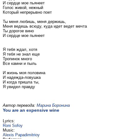
И сердце мое пьянеет
Голос живой, нежный
Который непрерывно поет
Ты меня любишь, меня держишь,
Меня ведешь всюду, куда идет ведет мечта
Ты дорогое вино
И сердце мое пьянеет
Я тебя ждал, хотя
Я тебя не знал еще
Тропинок много
Все камни и пыль
И жизнь моя половина
И надежда-ловушка
И когда пришла ты,
Я увидел правду
Автор перевода:
Марина Боронина
You are an expensive wine
Lyrics:
Roni Sofoy
Music:
Alexis Papadimitrioy