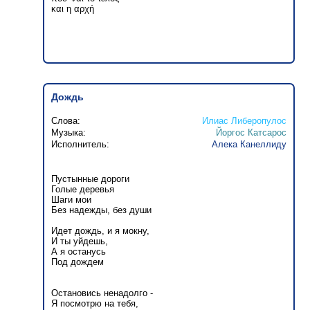
και η αρχή
Дождь
Слова:
Илиас Либеропулос
Музыка:
Йоргос Катсарос
Исполнитель:
Алека Канеллиду
Пустынные дороги
Голые деревья
Шаги мои
Без надежды, без души
Идет дождь, и я мокну,
И ты уйдешь,
А я останусь
Под дождем
Остановись ненадолго -
Я посмотрю на тебя,