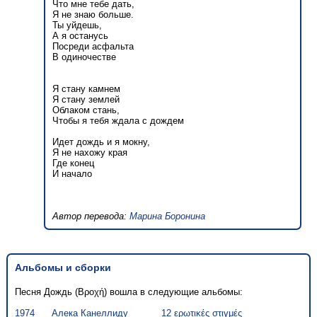
Что мне тебе дать,
Я не знаю больше.
Ты уйдешь,
А я останусь
Посреди асфальта
В одиночестве
Я стану камнем
Я стану землей
Облаком стань,
Чтобы я тебя ждала с дождем
Идет дождь и я мокну,
Я не нахожу края
Где конец
И начало
Автор перевода:
Марина Боронина
Альбомы и сборки
Песня Дождь (Βροχή) вошла в следующие альбомы:
1974
Алека Канеллиду
12 ερωτικές στιγμές