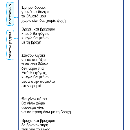
построчно
Έρημοι δρόμοι
γυμνά τα δέντρα
τα βήματά μου
χωρίς ελπίδα, χωρίς ψυχή
Βρέχει και βρέχομαι
κι εσύ θα φύγεις
тексты рядом
κι εγώ θα μείνω
με τη βροχή
Στάσου λιγάκι
να σε κοιτάξω
τι να σου δώσω
δεν ξέρω πια
Εσύ θα φύγεις,
κι εγώ θα μείνω
μέσα στην άσφαλτο
στην ερημιά
Θα γίνω πέτρα
θα γίνω χώμα
σύννεφο γίνε
να σε προσμένω με τη βροχή
Βρέχει και βρέχομαι
δε βρίσκω άκρη
που 'ναι το τέλος