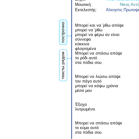
Μουσική:
Νίκος Αντ
Εκτελεστής:
Άλκηστις Πρωτοψ
построчно
Μπορεί και να 'ρθω απόψε
μπορεί να 'ρθω
μπορεί να φέρω αν είναι
σύννεφα
κόκκινα
φλογισμένα
Μπορεί να σπάσω απόψε
тексты рядом
το ρόδι αυτό
στα πόδια σου.
Μπορεί να λιώσω απόψε
τον πάγο αυτό
μπορεί να κάψω χρόνια
μέσα μου
Έξοχα
λυτρωμένα.
Μπορεί να σπάσω απόψε
το κύμα αυτό
στα πόδια σου.