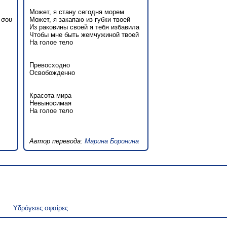
Может, я стану сегодня морем
 σου
Может, я закапаю из губки твоей
Из раковины своей я тебя избавила
Чтобы мне быть жемчужиной твоей
На голое тело
Превосходно
Освобожденно
Красота мира
Невыносимая
На голое тело
Автор перевода:
Марина Боронина
Υδρόγειες σφαίρες