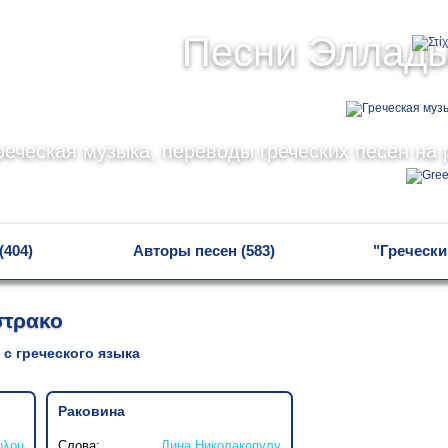
Песни Эллад
реческая музыка, переводы греческих песен на 
(404)
Авторы песен (583)
"Гречески
τρακο
 с греческого языка
Раковина
ύλου
Слова:
Лина Николакопулу