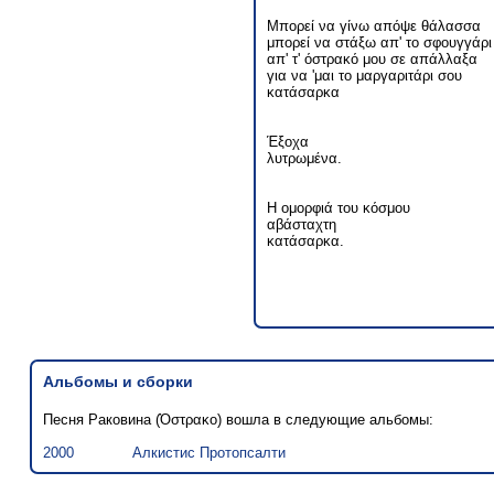
Μπορεί να γίνω απόψε θάλασσα
μπορεί να στάξω απ' το σφουγγάρι
απ' τ' όστρακό μου σε απάλλαξα
για να 'μαι το μαργαριτάρι σου
κατάσαρκα
Έξοχα
λυτρωμένα.
Η ομορφιά του κόσμου
αβάσταχτη
κατάσαρκα.
Альбомы и сборки
Песня Раковина (Όστρακο) вошла в следующие альбомы:
2000
Алкистис Протопсалти