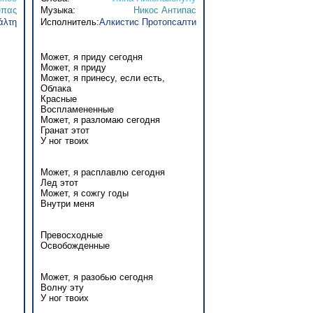
ύπας
Музыка:
Никос Антипас
άλτη
Исполнитель:
Алкистис Протопсалти
Может, я приду сегодня
Может, я приду
Может, я принесу, если есть,
Облака
Красные
Воспламененные
Может, я разломаю сегодня
Гранат этот
У ног твоих
Может, я расплавлю сегодня
Лед этот
Может, я сожгу годы
Внутри меня
Превосходные
Освобожденные
Может, я разобью сегодня
Волну эту
У ног твоих