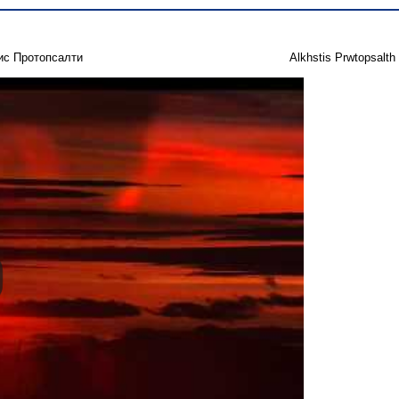
ис Протопсалти
Alkhstis Prwtopsalth