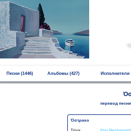
г
MENU
Песни (1446)
Альбомы (427)
Исполнители 
Όσ
перевод песни
Όστρακο
Στίχοι:
Λίνα Νικολακοπο