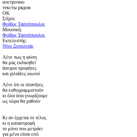
построчно
тексты рядом
ΟΚ
Στίχοι:
Φοίβος Τασσόπουλος
Μουσική:
Φοίβος Τασσόπουλος
Εκτελεστής:
Νίνο Ξυπολιτάς
Λένε πως η φύση
θα μας εκδικηθεί
άπειροι προφήτες
και χιλιάδες οιωνοί
Λένε ότι οι πλανήτες
θα ευθυγραμμιστούν
κι όλα όσα γνωρίζουμε
ως τώρα θα χαθούν
Κι αν έρχεται το τέλος
κι η καταστροφή
το μόνο που μετράει
για μένα είσαι εσύ