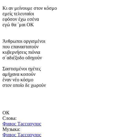
Κι αν μείνουμε στον κόσμο
εμείς τελευταίοι
εφόσον έχω εσένα
εγώ θα ΄μαι ΟΚ
Άνθρωποι οργισμένοι
που επαναστατούν
κυβερνήσεις πιόνια
σ΄αδιέξοδο οδηγούν
Σαστισμένοι ηγέτες
αμήχανα κοιτούν
έναν νέο κόσμο
στον οποίο δε χωρούν
ОК
Слова:
Фивос Тассопулос
Музыка:
Фивос Тассопулос