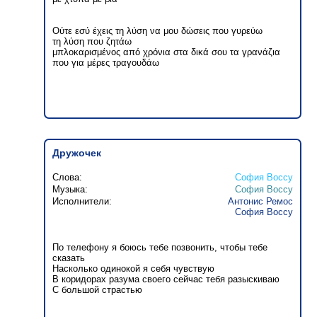
Ούτε εσύ έχεις τη λύση να μου δώσεις που γυρεύω
τη λύση που ζητάω
μπλοκαρισμένος από χρόνια στα δικά σου τα γρανάζια
που για μέρες τραγουδάω
Дружочек
Слова:
София Воссу
Музыка:
София Воссу
Исполнители:
Антонис Ремос
София Воссу
По телефону я боюсь тебе позвонить, чтобы тебе
сказать
Насколько одинокой я себя чувствую
В коридорах разума своего сейчас тебя разыскиваю
С большой страстью