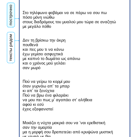
построчно
Στο τηλέφωνο φοβάμαι να σε πάρω να σου πω
πόσο μόνη νιώθω
στους διαδρόμους του μυαλού μου τώρα σε αναζητώ
με μεγάλο πόθο
тексты рядом
Δεν τη βρίσκω την άκρη
πουθενά
και πες μου τι να κάνω
έχω γεμίσει ασφυχτικά
με καπνό το δωμάτιο ως απάνω
και ο χρόνος μού γελάει
σαν μωρό
Πού να γείρω το κορμί μου
όταν γυρνάω απ’ τα μπαρ
κι απ’ τα ξενύχτια
Πού να βρω ένα φιλαράκι
να μου πει πως μ’ αγαπάει στ’ αλήθεια
αφού κι εσύ
έχεις εξαφανιστεί
Μοιάζει η νύχτα μακριά σου να ’ναι ερεθιστική
σαν την αμαρτία
μα η μορφή σου δραπετεύει από κρυψώνα μυστική
με χτυπά με βία