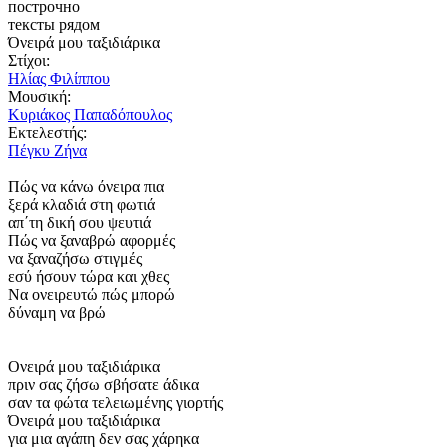
построчно
тексты рядом
Όνειρά μου ταξιδιάρικα
Στίχοι:
Ηλίας Φιλίππου
Μουσική:
Κυριάκος Παπαδόπουλος
Εκτελεστής:
Πέγκυ Ζήνα
Πώς να κάνω όνειρα πια
ξερά κλαδιά στη φωτιά
απ΄τη δική σου ψευτιά
Πώς να ξαναβρώ αφορμές
να ξαναζήσω στιγμές
εσύ ήσουν τώρα και χθες
Να ονειρευτώ πώς μπορώ
δύναμη να βρώ
Ονειρά μου ταξιδιάρικα
πριν σας ζήσω σβήσατε άδικα
σαν τα φώτα τελειωμένης γιορτής
Όνειρά μου ταξιδιάρικα
για μια αγάπη δεν σας χάρηκα