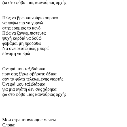
ζω στο φόβο μιας καινούριας αρχής
Πώς να βρω καινούριο ουρανό
να πάψω πια να γυρνώ
στης ερημιάς το κενό
Πώς να ξαναεμπιστευτώ
ψυχή καρδιά να δοθώ
φοβάμαι μη προδοθώ
Να ονειρευτώ πώς μπορώ
δύναμη να βρώ
Ονειρά μου ταξιδιάρικα
πριν σας ζήσω σβήσατε άδικα
σαν τα φώτα τελειωμένης γιορτής
Όνειρά μου ταξιδιάρικα
για μια αγάπη δεν σας χάρηκα
ζω στο φόβο μιας καινούριας αρχής
Мои странствующие мечты
Слова: