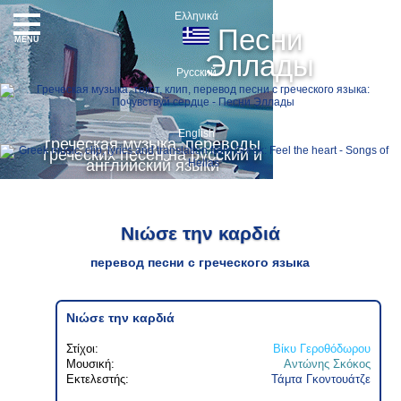
Ελληνικά
Песни
MENU
Эллады
Русский
English
греческая музыка, переводы
греческих песен на русский и
английский языки
Νιώσε την καρδιά
перевод песни с греческого языка
Νιώσε την καρδιά
Στίχοι:
Βίκυ Γεροθόδωρου
Μουσική:
Αντώνης Σκόκος
Εκτελεστής:
Τάμτα Γκοντουάτζε