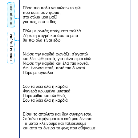
построчно
Πόσο πιο πολύ να νιώσω το φιλί
που καίει σαν φωτιά,
στο σώμα μου μαζί
για πες, εσύ τι θες.
Πάλι με ρωτάς πράγματα πολλά.
Ζήσε τη στιγμή και άσε το μετά
тексты рядом
θα πω όλα είναι εδώ
Νιώσε την καρδιά φωνάζει σ'αγαπώ
και λέει ψιθυριστά, για σένα είμαι εδώ.
Νιώσε την καρδιά και έλα πιο κοντά.
Δεν ένιωσα ποτέ, ποτέ πιο δυνατά.
Πάρε με αγκαλιά
Σου τα λέει όλα η καρδιά
Φανερά κρυμμένα μυστικά
Παραμύθια και αληθινά,
Σου τα λέει όλα η καρδιά
Είσαι το απόλυτο και δεν συγκρίνεσαι.
Σε 'σένα αφήνομαι και εσύ μου δίνεσαι.
Τα μάτια κλείνουμε και ταξιδεύουμε
και από τα όνειρα το φως που σβήνουμε.