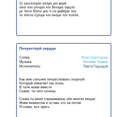
Σε ερωτεύομαι ακόμα μια φορά
σκιά σου γίνομαι και δένομαι σφιχτά
με 'σένα δίπλα μου τι να φοβάμαι πια
τα πάντα έχουμε και ακόμα πιο πολλά.
Почувствуй сердце
Слова:
Вики Геротодору
Музыка:
Антонис Скокос
Исполнитель:
Тамта Годуадзе
Как мне сильнее почувствовать поцелуй
Который обжигает как огонь
В теле моем вместе
Скажи, ты чего хочешь
Снова ты меня спрашиваешь обо многих вещах
Живи моментом и оставь это на потом
Я скажу, все здесь