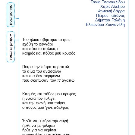
Τάνια Τσανακλίδου
Χάρις Αλεξίου
построчно
Φωτεινή Δάρρα
Πέτρος Γαϊτάνος
Δήμητρα Γαλάνη
Ελεωνόρα Ζουγανέλη
тексты рядом
Του ήλιου σβήστηκε το φως
εχάθη το φεγγάρι
και πάει το παλικάρι
καημός και πόθος μου κρυφός
Πέτρα την πέτρα περπατώ
το αίμα του ανασαίνω
και πια δεν περιμένω
που σκότωσαν 'τόν π' αγαπώ
Καημός και πόθος μου κρυφός
η νύκτα τον τυλίγει
και την φωνή μου πνίγει
ο πόνος μου 'γινε αδελφός
Ήρθε να μ' εύρει την αυγή
ήρθε να με φιλήσει
ήρθε για να γεμίσει
γαρύφαλλα κι αστέρια η γη