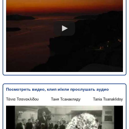
Посмотреть видео, клип и/или прослушать аудио
Τάνια Τσανακλίδου
Таня Тсанаклиду
Tania Tsanaklidoy