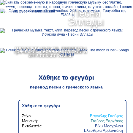
Ελληνικά
Песни
MENU
Эллады
Русский
English
греческая музыка, переводы
греческих песен на русский и
английский языки
Χάθηκε το φεγγάρι
перевод песни с греческого языка
Χάθηκε το φεγγάρι
Στίχοι:
Βαγγέλης Γκούφας
Μουσική:
Σταύρος Ξαρχάκος
Εκτελεστές:
Βίκυ Μοσχολιού
Ελευθερία Αρβανιτάκη