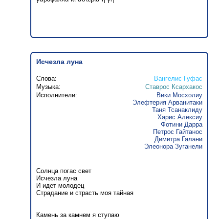
Исчезла луна
Слова:
Вангелис Гуфас
Музыка:
Ставрос Ксархакос
Исполнители:
Вики Мосхолиу
Элефтерия Арванитаки
Таня Тсанаклиду
Харис Алексиу
Фотини Дарра
Петрос Гайтанос
Димитра Галани
Элеонора Зуганели
Солнца погас свет
Исчезла луна
И идет молодец
Страдание и страсть моя тайная
Камень за камнем я ступаю