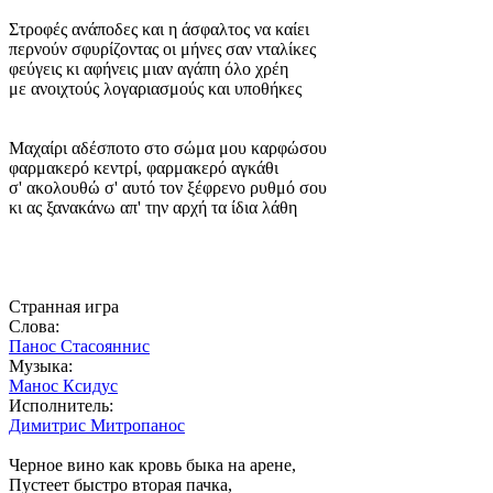
Στροφές ανάποδες και η άσφαλτος να καίει
περνούν σφυρίζοντας οι μήνες σαν νταλίκες
φεύγεις κι αφήνεις μιαν αγάπη όλο χρέη
με ανοιχτούς λογαριασμούς και υποθήκες
Μαχαίρι αδέσποτο στο σώμα μου καρφώσου
φαρμακερό κεντρί, φαρμακερό αγκάθι
σ' ακολουθώ σ' αυτό τον ξέφρενο ρυθμό σου
κι ας ξανακάνω απ' την αρχή τα ίδια λάθη
Странная игра
Слова:
Панос Стасояннис
Музыка:
Манос Ксидус
Исполнитель:
Димитрис Митропанос
Черное вино как кровь быка на арене,
Пустеет быстро вторая пачка,