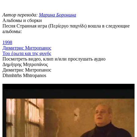
Автор перевода:
Марина Боронина
Альбомы и сборки
Песня Странная игра (Περίεργο παιχνίδι) вошла в следующие
альбомы:
1998
Димитрис Митропанос
Του έρωτα και της φυγής
Посмотреть видео, клип и/или прослушать аудио
Δημήτρης Μητροπάνος
Димитрис Митропанос
Dhmhtrhs Mhtropanos