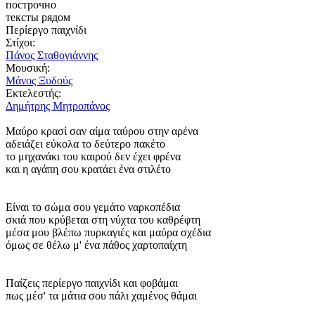
построчно
тексты рядом
Περίεργο παιχνίδι
Στίχοι:
Πάνος Σταθογιάννης
Μουσική:
Μάνος Ξυδούς
Εκτελεστής:
Δημήτρης Μητροπάνος
Μαύρο κρασί σαν αίμα ταύρου στην αρένα
αδειάζει εύκολα το δεύτερο πακέτο
το μηχανάκι του καιρού δεν έχει φρένα
και η αγάπη σου κρατάει ένα στιλέτο
Είναι το σώμα σου γεμάτο ναρκοπέδια
σκιά που κρύβεται στη νύχτα του καθρέφτη
μέσα μου βλέπω πυρκαγιές και μαύρα σχέδια
όμως σε θέλω μ' ένα πάθος χαρτοπαίχτη
Παίζεις περίεργο παιχνίδι και φοβάμαι
πως μέσ' τα μάτια σου πάλι χαμένος θάμαι