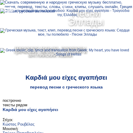
Ελληνικά
Песни
MENU
Эллады
Русский
English
греческая музыка, переводы
греческих песен на русский и
английский языки
Καρδιά μου είχες αγαπήσει
перевод песни с греческого языка
построчно
тексты рядом
Καρδιά μου είχες αγαπήσει
Στίχοι:
Κώστας Ρουβέλας
Μουσική: