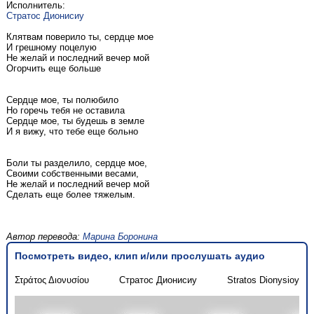
Исполнитель:
Стратос Дионисиу
Клятвам поверило ты, сердце мое
И грешному поцелую
Не желай и последний вечер мой
Огорчить еще больше
Сердце мое, ты полюбило
Но горечь тебя не оставила
Сердце мое, ты будешь в земле
И я вижу, что тебе еще больно
Боли ты разделило, сердце мое,
Своими собственными весами,
Не желай и последний вечер мой
Сделать еще более тяжелым.
Автор перевода:
Марина Боронина
Посмотреть видео, клип и/или прослушать аудио
Στράτος Διονυσίου
Стратос Дионисиу
Stratos Dionysioy