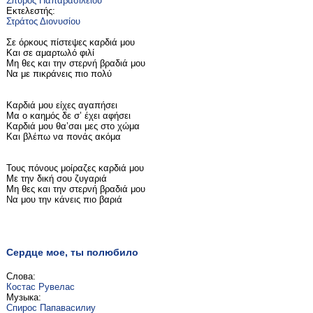
Σπύρος Παπαβασιλείου
Εκτελεστής:
Στράτος Διονυσίου
Σε όρκους πίστεψες καρδιά μου
Και σε αμαρτωλό φιλί
Μη θες και την στερνή βραδιά μου
Να με πικράνεις πιο πολύ
Καρδιά μου είχες αγαπήσει
Μα ο καημός δε σ’ έχει αφήσει
Καρδιά μου θα’σαι μες στο χώμα
Και βλέπω να πονάς ακόμα
Τους πόνους μοίραζες καρδιά μου
Με την δική σου ζυγαριά
Μη θες και την στερνή βραδιά μου
Να μου την κάνεις πιο βαριά
Сердце мое, ты полюбило
Слова:
Костас Рувелас
Музыка:
Спирос Папавасилиу