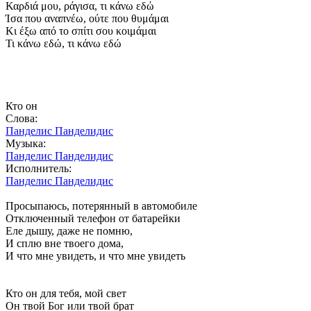
Καρδιά μου, ράγισα, τι κάνω εδώ
Ίσα που αναπνέω, ούτε που θυμάμαι
Κι έξω από το σπίτι σου κοιμάμαι
Τι κάνω εδώ, τι κάνω εδώ
Кто он
Слова:
Панделис Панделидис
Музыка:
Панделис Панделидис
Исполнитель:
Панделис Панделидис
Просыпаюсь, потерянный в автомобиле
Отключенный телефон от батарейки
Еле дышу, даже не помню,
И сплю вне твоего дома,
И что мне увидеть, и что мне увидеть
Кто он для тебя, мой свет
Он твой Бог или твой брат