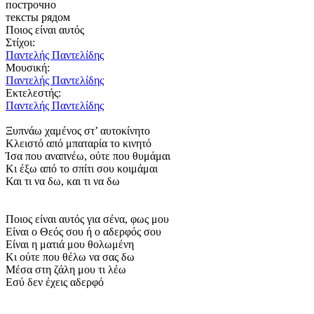
построчно
тексты рядом
Ποιος είναι αυτός
Στίχοι:
Παντελής Παντελίδης
Μουσική:
Παντελής Παντελίδης
Εκτελεστής:
Παντελής Παντελίδης
Ξυπνάω χαμένος στ’ αυτοκίνητο
Κλειστό από μπαταρία το κινητό
Ίσα που αναπνέω, ούτε που θυμάμαι
Κι έξω από το σπίτι σου κοιμάμαι
Και τι να δω, και τι να δω
Ποιος είναι αυτός για σένα, φως μου
Είναι ο Θεός σου ή ο αδερφός σου
Είναι η ματιά μου θολωμένη
Κι ούτε που θέλω να σας δω
Μέσα στη ζάλη μου τι λέω
Εσύ δεν έχεις αδερφό