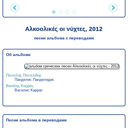
Αλκοολικές οι νύχτες, 2012
песни альбома с переводами
Об альбоме
Παντελής Παντελίδης
Панделис Панделидис
Βασίλης Καρράς
Василис Каррас
Песни альбома в переводами