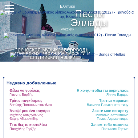
Ελληνικά
Песни
MENU
Эллады
Русский
греческая музыка, переводы
English
греческих песен на русский и
английский языки
Недавно добавленные
Θέλω να γυρίσεις
Я хочу, чтобы ты вернулась
Τ
Γιάννης Βαρδής
Яннис Вардис
Τ
Δ
Τρίτος παγκόσμιος
Третья мировая
Ψ
Βασίλης Παπακωνσταντίνου
Василис Папаконстантину
Γ
Άναψέ μου ένα τσιγάρο
Зажги мне сигарету
Ν
Μιχάλης Χατζηγιάννης
Михалис Хатзияннис
Θέμης Αδαμαντίδης
Темис Адамантидис
Α
Τι το θες το κουταλάκι
Зачем тебе ложечка
Τ
Πασχάλης Τερζής
Пасхалис Терзис
Ά