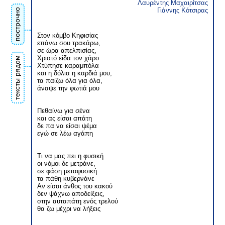
Λαυρέντης Μαχαιρίτσας
Γιάννης Κότσιρας
построчно
Στον κόμβο Κηφισίας
επάνω σου τρακάρω,
σε ώρα απελπισίας,
Χριστό είδα τον χάρο
тексты рядом
Χτύπησε καραμπόλα
και η δόλια η καρδιά μου,
τα παίζω όλα για όλα,
άναψε την φωτιά μου
Πεθαίνω για σένα
και ας είσαι απάτη
δε πα να είσαι ψέμα
εγώ σε λέω αγάπη
Τι να μας πει η φυσική
οι νόμοι δε μετράνε,
σε φάση μεταφυσική
τα πάθη κυβερνάνε
Αν είσαι άνθος του κακού
δεν ψάχνω αποδείξεις,
στην αυταπάτη ενός τρελού
θα ζω μέχρι να λήξεις