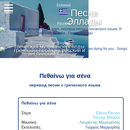
Ελληνικά
Песни
MENU
Эллады
Русский
English
греческая музыка, переводы
греческих песен на русский и
английский языки
Πεθαίνω για σένα
перевод песни с греческого языка
Πεθαίνω για σένα
Στίχοι:
Ελένη Ράντου
Γιάννης Μαύρος
Μουσική:
Λαυρέντης Μαχαιρίτσας
Εκτελεστές:
Γιώργος Μαργαρίτης