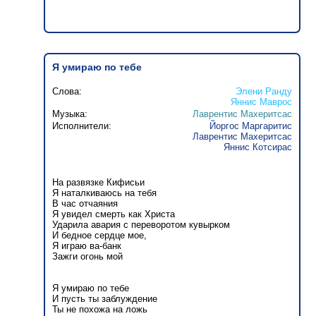
Я умираю по тебе
Слова:
Элени Ранду
Яннис Маврос
Музыка:
Лаврентис Махеритсас
Исполнители:
Йоргос Маргаритис
Лаврентис Махеритсас
Яннис Котсирас
На развязке Кифисьи
Я наталкиваюсь на тебя
В час отчаяния
Я увидел смерть как Христа
Ударила авария с переворотом кувырком
И бедное сердце мое,
Я играю ва-банк
Зажги огонь мой
Я умираю по тебе
И пусть ты заблуждение
Ты не похожа на ложь