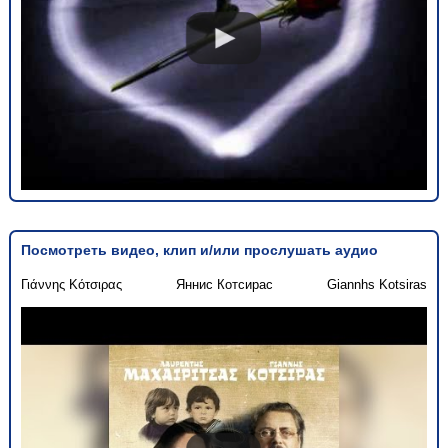
Посмотреть видео, клип и/или прослушать аудио
Γιάννης Κότσιρας
Яннис Котсирас
Giannhs Kotsiras