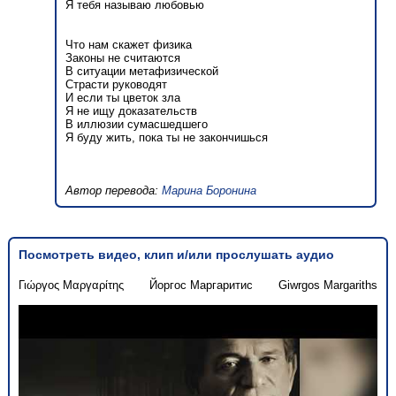
Я тебя называю любовью
Что нам скажет физика
Законы не считаются
В ситуации метафизической
Страсти руководят
И если ты цветок зла
Я не ищу доказательств
В иллюзии сумасшедшего
Я буду жить, пока ты не закончишься
Автор перевода:
Марина Боронина
Посмотреть видео, клип и/или прослушать аудио
Γιώργος Μαργαρίτης
Йоргос Маргаритис
Giwrgos Margariths