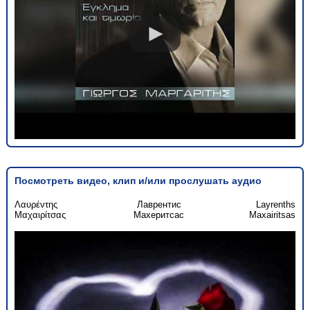
Посмотреть видео, клип и/или прослушать аудио
Λαυρέντης
Лаврентис
Layrenths
Μαχαιρίτσας
Махеритсас
Maxairitsas