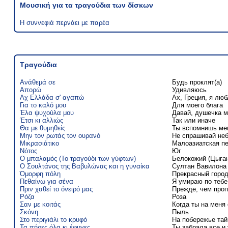
Μουσική για τα τραγούδια των δίσκων
Η συννεφιά περνάει με παρέα
Τραγούδια
Ανάθεμά σε
Будь проклят(а)
Απορώ
Удивляюсь
Αχ Ελλάδα σ' αγαπώ
Ах, Греция, я лю
Για το καλό μου
Для моего блага
Έλα ψυχούλα μου
Давай, душечка м
Έτσι κι αλλιώς
Так или иначе
Θα με θυμηθείς
Ты вспомнишь ме
Μην τον ρωτάς τον ουρανό
Не спрашивай не
Μικρασιάτικο
Малоазиатская п
Νότος
Юг
Ο μπαλαμός (Το τραγούδι των γύφτων)
Белокожий (Цыган
Ο Σουλτάνος της Βαβυλώνας και η γυναίκα
Султан Вавилона
Όμορφη πόλη
Прекрасный горо
Πεθαίνω για σένα
Я умираю по тебе
Πριν χαθεί το όνειρό μας
Прежде, чем проп
Ρόζα
Роза
Σαν με κοιτάς
Когда ты на меня
Σκόνη
Пыль
Στο περιγιάλι το κρυφό
На побережье та
Τα πήρες όλα κι έφυγες
Ты забрала все и