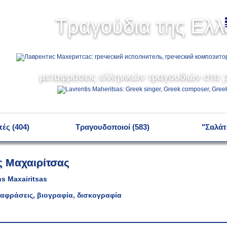
Ελ
Τραγούδια της Ελ
Р
μεταφράσεις ελληνικών τραγουδιών στα ρ
E
ές (404)
Τραγουδοποιοί (583)
"Σαλάτ
ς Μαχαιρίτσας
s Maxairitsas
αφράσεις, βιογραφία, δισκογραφία