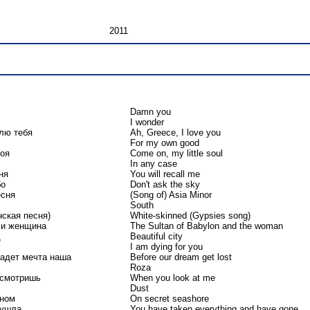
2011
Damn you
I wonder
блю тебя
Ah, Greece, I love you
For my own good
оя
Come on, my little soul
In any case
ня
You will recall me
бо
Don't ask the sky
есня
(Song of) Asia Minor
South
ская песня)
White-skinned (Gypsies song)
 и женщина
The Sultan of Babylon and the woman
д
Beautiful city
I am dying for you
адет мечта наша
Before our dream get lost
Roza
 смотришь
When you look at me
Dust
йном
On secret seashore
 ушла
You have taken everything and have gone