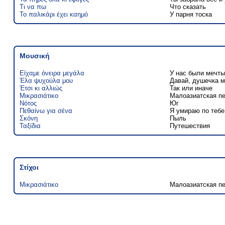
Τι να πω
Что сказать
Το παλικάρι έχει καημό
У парня тоска
Μουσική
Είχαμε όνειρα μεγάλα
У нас были мечт
Έλα ψυχούλα μου
Давай, душечка м
Έτσι κι αλλιώς
Так или иначе
Μικρασιάτικο
Малоазиатская п
Νότος
Юг
Πεθαίνω για σένα
Я умираю по тебе
Σκόνη
Пыль
Ταξίδια
Путешествия
Στίχοι
Μικρασιάτικο
Малоазиатская п