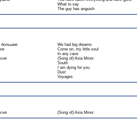
What to say
The guy has anguish
ы большие
We had big dreams
оя
Come on, my little soul
In any case
есня
(Song of) Asia Minor
South
I am dying for you
Dust
Voyages
есня
(Song of) Asia Minor