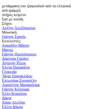
μετάφραση του τραγουδιού από τα ελληνικά
ανά γραμμή
πλήρες κείμενο
Σαν με κοιτάς
Στίχοι:
Αλέξης Αλεξόπουλος
Μουσική:
Γιάννης Σπανός
Εκτελεστές:
Αφροδίτη Μάνου
Μαντώ
Γιάννης Πουλόπουλος
Δήμητρα Γαλάνη
Αντώνης Ρέμος
Έλενα Παπαρίζου
Γλυκερία
Τάνια Τσανακλίδου
Ελεωνόρα Ζουγανέλη
Λαυρέντης Μαχαιρίτσας
Γιάννης Κότσιρας
Έλλη Κοκκίνου
Δάκης
Χάρις Αλεξίου
Ελένη Δήμου