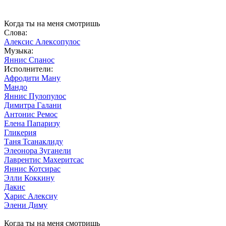
Когда ты на меня смотришь
Слова:
Алексис Алексопулос
Музыка:
Яннис Спанос
Исполнители:
Афродити Ману
Мандо
Яннис Пулопулос
Димитра Галани
Антонис Ремос
Елена Папаризу
Гликерия
Таня Тсанаклиду
Элеонора Зуганели
Лаврентис Махеритсас
Яннис Котсирас
Элли Коккину
Дакис
Харис Алексиу
Элени Диму
Когда ты на меня смотришь