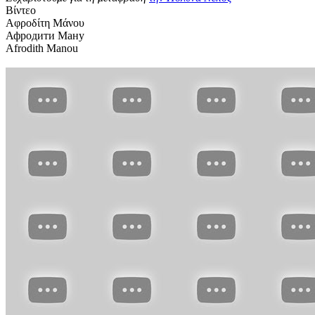
Βίντεο
Αφροδίτη Μάνου
Афродити Ману
Afrodith Manou