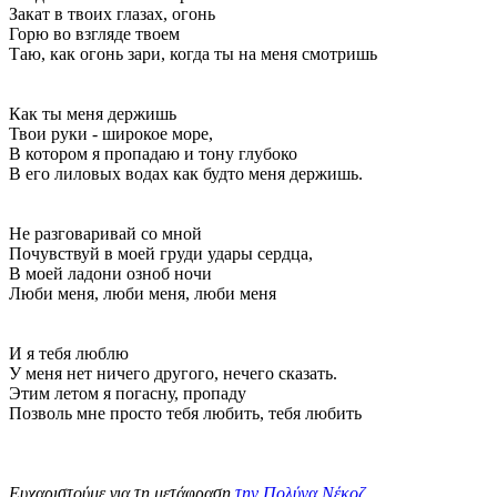
Закат в твоих глазах, огонь
Горю во взгляде твоем
Таю, как огонь зари, когда ты на меня смотришь
Как ты меня держишь
Твои руки - широкое море,
В котором я пропадаю и тону глубоко
В его лиловых водах как будто меня держишь.
Не разговаривай со мной
Почувствуй в моей груди удары сердца,
В моей ладони озноб ночи
Люби меня, люби меня, люби меня
И я тебя люблю
У меня нет ничего другого, нечего сказать.
Этим летом я погасну, пропаду
Позволь мне просто тебя любить, тебя любить
Ευχαριστούμε για τη μετάφραση
την Πολύνα Νέκοζ