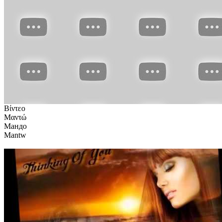
Βίντεο
Μαντώ
Мандо
Mantw