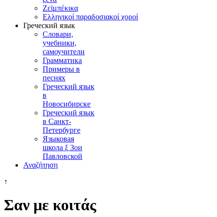
Ζεϊμπέκικα
Ελληνικοί παραδοσιακοί χοροί
Греческий язык
Словари,
учебники,
самоучители
Грамматика
Примеры в
песнях
Греческий язык
в
Новосибирске
Греческий язык
в Санкт-
Петербурге
Языковая
школа ξ Зои
Павловской
Αναζήτηση
↑
Σαν με κοιτάς