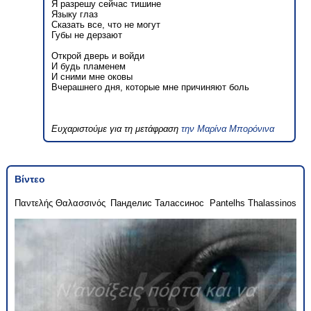
Я разрешу сейчас тишине
Языку глаз
Сказать все, что не могут
Губы не дерзают
Открой дверь и войди
И будь пламенем
И сними мне оковы
Вчерашнего дня, которые мне причиняют боль
Ευχαριστούμε για τη μετάφραση
την Μαρίνα Μπορόνινα
Βίντεο
Παντελής Θαλασσινός
Панделис Талассинос
Pantelhs Thalassinos