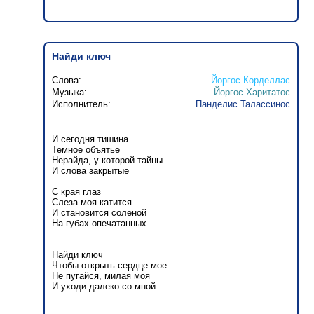
Найди ключ
Слова:
Йоргос Корделлас
Музыка:
Йоргос Харитатос
Исполнитель:
Панделис Талассинос
И сегодня тишина
Темное объятье
Нерайда, у которой тайны
И слова закрытые
С края глаз
Слеза моя катится
И становится соленой
На губах опечатанных
Найди ключ
Чтобы открыть сердце мое
Не пугайся, милая моя
И уходи далеко со мной