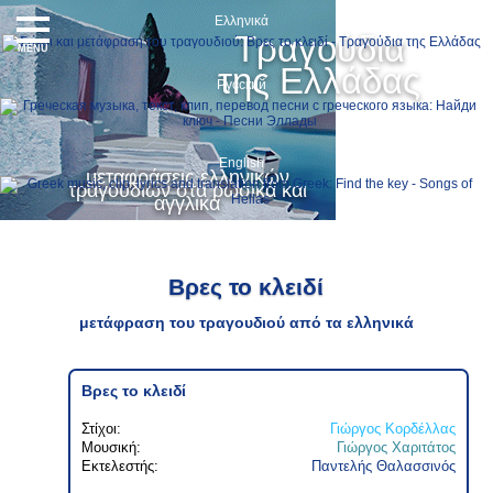
Ελληνικά
Τραγούδια
MENU
της Ελλάδας
Русский
English
μεταφράσεις ελληνικών
τραγουδιών στα ρωσικά και
αγγλικά
Βρες το κλειδί
μετάφραση του τραγουδιού από τα ελληνικά
Βρες το κλειδί
Στίχοι:
Γιώργος Κορδέλλας
Μουσική:
Γιώργος Χαριτάτος
Εκτελεστής:
Παντελής Θαλασσινός