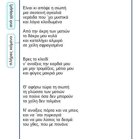
ανά γραμμή
Είναι κι απόψε η σιωπή
μια σκοτεινή αγκαλιά
νεράιδα που `χει μυστικά
και λόγια κλειδωμένα
Από την άκρη των ματιών
το δάκρυ μου κυλά
πλήρες κείμενο
και καταλήγει αλμυρό
σε χείλη σφραγισμένα
Βρες το κλειδί
ν’ ανοίξεις την καρδιά μου
μα μην τρομάξεις, μάτια μου
και φύγεις μακριά μου
Θ’ αφήσω τώρα τη σιωπή
τη γλώσσα των ματιών
να πούνε όσα δεν μπορούν
τα χείλη δεν τολμάνε
Ν’ ανοίξεις πόρτα και να μπεις
και να `σαι πυρκαγιά
και να μου λύσεις τα δεσμά
του χθες, που με πονάνε