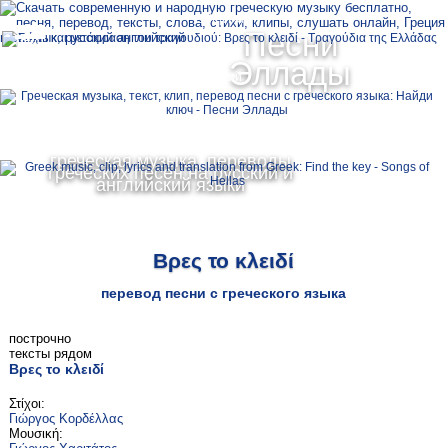
Ελληνικά
Песни
MENU
Эллады
Русский
English
греческая музыка, переводы
греческих песен на русский и
английский языки
Βρες το κλειδί
перевод песни с греческого языка
построчно
тексты рядом
Βρες το κλειδί
Στίχοι:
Γιώργος Κορδέλλας
Μουσική: