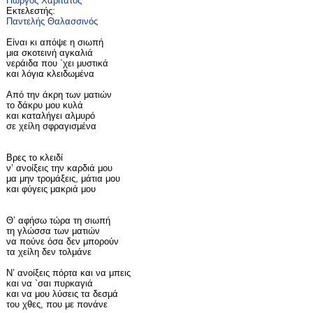
Γιώργος Χαριτάτος
Εκτελεστής:
Παντελής Θαλασσινός
Είναι κι απόψε η σιωπή
μια σκοτεινή αγκαλιά
νεράιδα που `χει μυστικά
και λόγια κλειδωμένα
Από την άκρη των ματιών
το δάκρυ μου κυλά
και καταλήγει αλμυρό
σε χείλη σφραγισμένα
Βρες το κλειδί
ν’ ανοίξεις την καρδιά μου
μα μην τρομάξεις, μάτια μου
και φύγεις μακριά μου
Θ’ αφήσω τώρα τη σιωπή
τη γλώσσα των ματιών
να πούνε όσα δεν μπορούν
τα χείλη δεν τολμάνε
Ν’ ανοίξεις πόρτα και να μπεις
και να `σαι πυρκαγιά
και να μου λύσεις τα δεσμά
του χθες, που με πονάνε