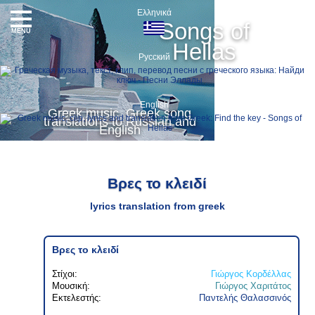
Ελληνικά
Songs of
MENU
Hellas
Русский
English
Greek music, Greek song
translations to Russian and
English
Βρες το κλειδί
lyrics translation from greek
Βρες το κλειδί
Στίχοι:
Γιώργος Κορδέλλας
Μουσική:
Γιώργος Χαριτάτος
Εκτελεστής:
Παντελής Θαλασσινός