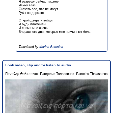
Я разрешу сейчас тишине
Языку глаз
Сказать все, что не могут
Губы не дерзают
Открой дверь и войди
И будь пламенем
И сними мне оковы
Вчерашнего дня, которые мне причиняют боль
Translated by
Marina Boronina
Look video, clip and/or listen to audio
Παντελής Θαλασσινός
Панделис Талассинос
Pantelhs Thalassinos