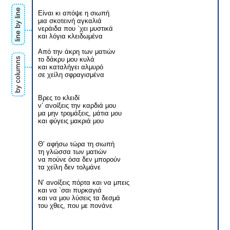
line by line
Είναι κι απόψε η σιωπή
μια σκοτεινή αγκαλιά
νεράιδα που `χει μυστικά
και λόγια κλειδωμένα
Από την άκρη των ματιών
το δάκρυ μου κυλά
by columns
και καταλήγει αλμυρό
σε χείλη σφραγισμένα
Βρες το κλειδί
ν’ ανοίξεις την καρδιά μου
μα μην τρομάξεις, μάτια μου
και φύγεις μακριά μου
Θ’ αφήσω τώρα τη σιωπή
τη γλώσσα των ματιών
να πούνε όσα δεν μπορούν
τα χείλη δεν τολμάνε
Ν’ ανοίξεις πόρτα και να μπεις
και να `σαι πυρκαγιά
και να μου λύσεις τα δεσμά
του χθες, που με πονάνε