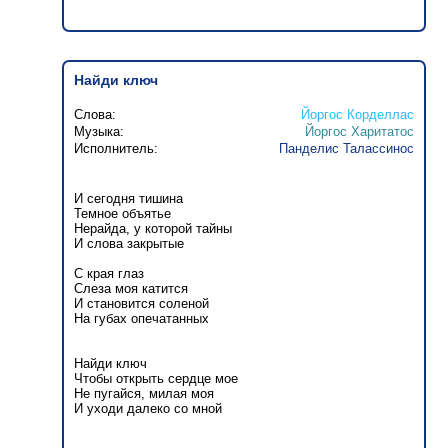
Найди ключ
Слова:
Йоргос Корделлас
Музыка:
Йоргос Харитатос
Исполнитель:
Панделис Талассинос
И сегодня тишина
Темное объятье
Нерайда, у которой тайны
И слова закрытые
С края глаз
Слеза моя катится
И становится соленой
На губах опечатанных
Найди ключ
Чтобы открыть сердце мое
Не пугайся, милая моя
И уходи далеко со мной