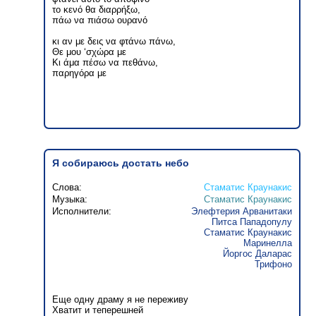
το κενό θα διαρρήξω,
πάω να πιάσω ουρανό
κι αν με δεις να φτάνω πάνω,
Θε μου ‘σχώρα με
Κι άμα πέσω να πεθάνω,
παρηγόρα με
Я собираюсь достать небо
Слова:
Стаматис Краунакис
Музыка:
Стаматис Краунакис
Исполнители:
Элефтерия Арванитаки
Питса Пападопулу
Стаматис Краунакис
Маринелла
Йоргос Даларас
Трифоно
Еще одну драму я не переживу
Хватит и теперешней