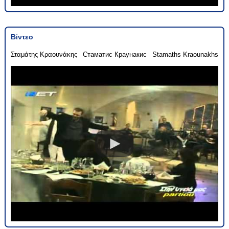
Βίντεο
Σταμάτης Κραουνάκης
Стаматис Краунакис
Stamaths Kraounakhs