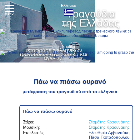
Ελληνικά
Τραγούδια
MENU
της Ελλάδας
Русский
English
μεταφράσεις ελληνικών
τραγουδιών στα ρωσικά και
αγγλικά
Πάω να πιάσω ουρανό
μετάφραση του τραγουδιού από τα ελληνικά
Πάω να πιάσω ουρανό
Στίχοι:
Σταμάτης Κραουνάκης
Μουσική:
Σταμάτης Κραουνάκης
Εκτελεστές:
Ελευθερία Αρβανιτάκη
Πίτσα Παπαδοπούλου