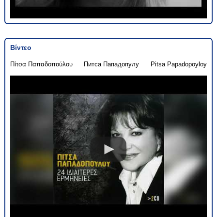
Βίντεο
Πίτσα Παπαδοπούλου
Питса Пападопулу
Pitsa Papadopoyloy