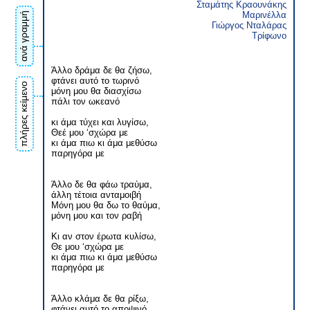
Σταμάτης Κραουνάκης
Μαρινέλλα
ανά γραμμή
Γιώργος Νταλάρας
Τρίφωνο
Άλλο δράμα δε θα ζήσω,
φτάνει αυτό το τωρινό
πλήρες κείμενο
μόνη μου θα διασχίσω
πάλι τον ωκεανό
κι άμα τύχει και λυγίσω,
Θεέ μου ‘σχώρα με
κι άμα πιω κι άμα μεθύσω
παρηγόρα με
Άλλο δε θα φάω τραύμα,
άλλη τέτοια ανταμοιβή
Μόνη μου θα δω το θαύμα,
μόνη μου και τον ραβή
Κι αν στον έρωτα κυλίσω,
Θε μου ‘σχώρα με
κι άμα πιω κι άμα μεθύσω
παρηγόρα με
Άλλο κλάμα δε θα ρίξω,
φτάνει αυτό το αποψινό