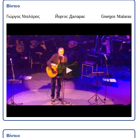
Βίντεο
Γιώργος Νταλάρας
Йоргос Даларас
Giwrgos Ntalaras
Βίντεο