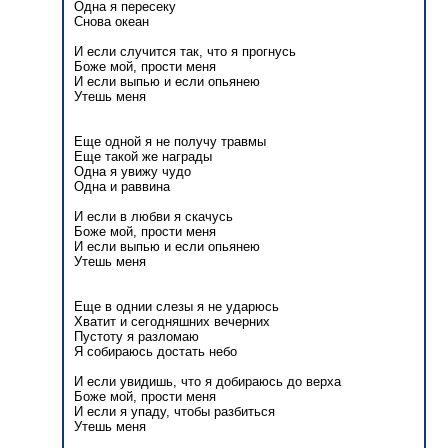
Одна я пересеку
Снова океан
И если случится так, что я прогнусь
Боже мой, прости меня
И если выпью и если опьянею
Утешь меня
Еще одной я не получу травмы
Еще такой же награды
Одна я увижу чудо
Одна и раввина
И если в любви я скачусь
Боже мой, прости меня
И если выпью и если опьянею
Утешь меня
Еще в однии слезы я не ударюсь
Хватит и сегодняшних вечерних
Пустоту я разломаю
Я собираюсь достать небо
И если увидишь, что я добираюсь до верха
Боже мой, прости меня
И если я упаду, чтобы разбиться
Утешь меня