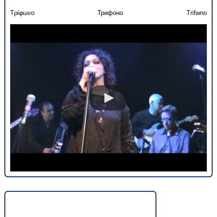
Τρίφωνο
Трифоно
Trifwno