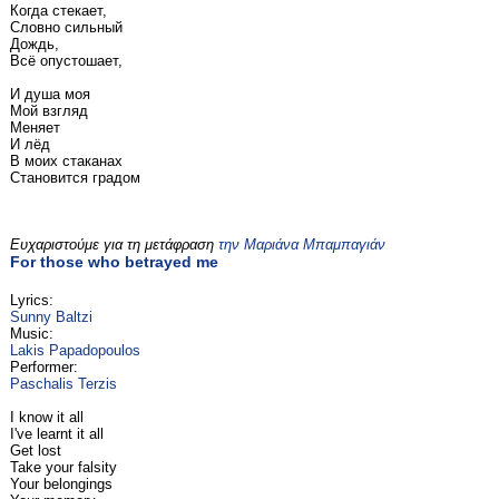
Когда стекает,
Словно сильный
Дождь,
Всё опустошает,
И душа моя
Мой взгляд
Меняет
И лёд
В моих стаканах
Становится градом
Ευχαριστούμε για τη μετάφραση
την Μαριάνα Μπαμπαγιάν
For those who betrayed me
Lyrics:
Sunny Baltzi
Music:
Lakis Papadopoulos
Performer:
Paschalis Terzis
I know it all
I've learnt it all
Get lost
Take your falsity
Your belongings