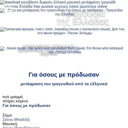
Ελληνικά
Τραγούδια
MENU
της Ελλάδας
Русский
English
μεταφράσεις ελληνικών
τραγουδιών στα ρωσικά και
αγγλικά
Για όσους με πρόδωσαν
μετάφραση του τραγουδιού από τα ελληνικά
ανά γραμμή
πλήρες κείμενο
Για όσους με πρόδωσαν
Στίχοι:
Σάννυ Μπαλτζή
Μουσική: