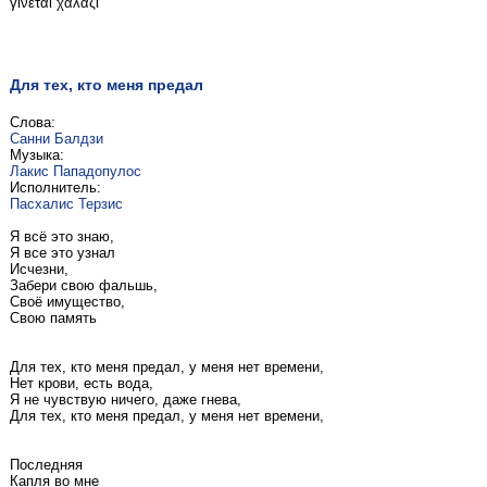
γίνεται χαλάζι
Для тех, кто меня предал
Слова:
Санни Балдзи
Музыка:
Лакис Пападопулос
Исполнитель:
Пасхалис Терзис
Я всё это знаю,
Я все это узнал
Исчезни,
Забери свою фальшь,
Своё имущество,
Свою память
Для тех, кто меня предал, у меня нет времени,
Нет крови, есть вода,
Я не чувствую ничего, даже гнева,
Для тех, кто меня предал, у меня нет времени,
Последняя
Капля во мне