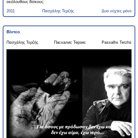
ακόλουθους δίσκους:
2011
Πασχάλης Τερζής
Δυο νύχτες μόνο
Βίντεο
Πασχάλης Τερζής
Пасхалис Терзис
Pasxalhs Terzhs