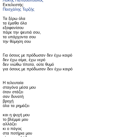
Λάκης Παπαδόπουλος
Εκτελεστής:
Πασχάλης Τερζής
Τα ξέρω όλα
τα έμαθα όλα
εξαφανίσου
πάρε την ψευτιά σου,
τα υπάρχοντα σου
την θύμηση σου
Για όσους με πρόδωσαν δεν έχω καιρό
δεν έχω αίμα, έχω νερό
δεν νιώθω τίποτα, ούτε θυμό
για όσους με πρόδωσαν δεν έχω καιρό
Η τελευταία
σταγόνα μέσα μου
όταν στάζει
σαν δυνατή
βροχή
όλα τα ρημάζει
και η ψυχή μου
το βλέμμα μου
αλλάζει
κι ο πάγος
στα ποτήρια μου