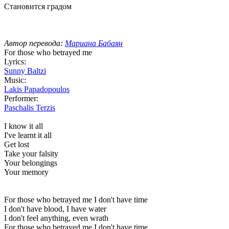
Становится градом
Автор перевода:
Мариана Бабаян
For those who betrayed me
Lyrics:
Sunny Baltzi
Music:
Lakis Papadopoulos
Performer:
Paschalis Terzis
I know it all
I've learnt it all
Get lost
Take your falsity
Your belongings
Your memory
For those who betrayed me I don't have time
I don't have blood, I have water
I don't feel anything, even wrath
For those who betrayed me I don't have time