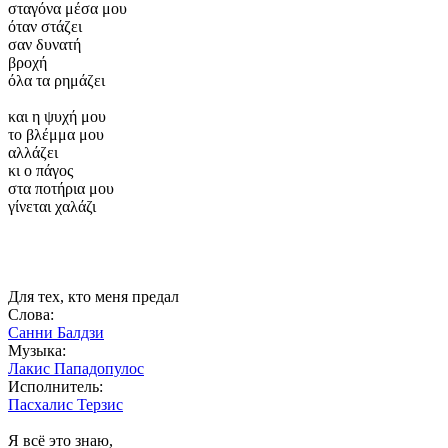
σταγόνα μέσα μου
όταν στάζει
σαν δυνατή
βροχή
όλα τα ρημάζει
και η ψυχή μου
το βλέμμα μου
αλλάζει
κι ο πάγος
στα ποτήρια μου
γίνεται χαλάζι
Для тех, кто меня предал
Слова:
Санни Балдзи
Музыка:
Лакис Пападопулос
Исполнитель:
Пасхалис Терзис
Я всё это знаю,