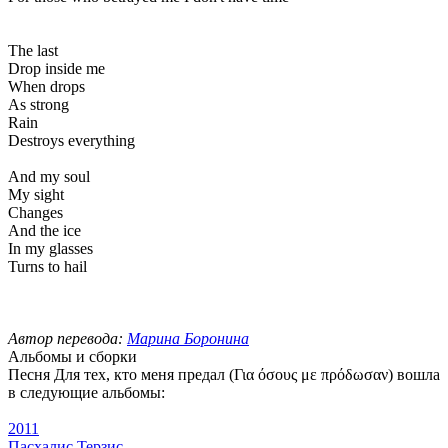
The last
Drop inside me
When drops
As strong
Rain
Destroys everything
And my soul
My sight
Changes
And the ice
In my glasses
Turns to hail
Автор перевода:
Марина Боронина
Альбомы и сборки
Песня Для тех, кто меня предал (Για όσους με πρόδωσαν) вошла
в следующие альбомы:
2011
Пасхалис Терзис