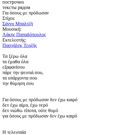
построчно
тексты рядом
Για όσους με πρόδωσαν
Στίχοι:
Σάννυ Μπαλτζή
Μουσική:
Λάκης Παπαδόπουλος
Εκτελεστής:
Πασχάλης Τερζής
Τα ξέρω όλα
τα έμαθα όλα
εξαφανίσου
πάρε την ψευτιά σου,
τα υπάρχοντα σου
την θύμηση σου
Για όσους με πρόδωσαν δεν έχω καιρό
δεν έχω αίμα, έχω νερό
δεν νιώθω τίποτα, ούτε θυμό
για όσους με πρόδωσαν δεν έχω καιρό
Η τελευταία