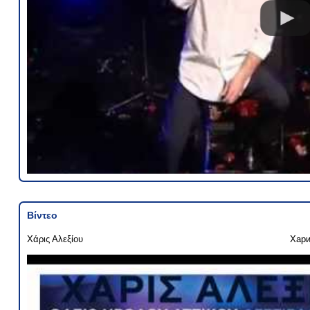
Βίντεο
Χάρις Αλεξίου
Хари