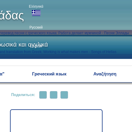
Ελληνικά
λάδας
Русский
ωσικά και αγγλικά
English
α"
Греческий язык
Αναζήτηση
Поделиться: