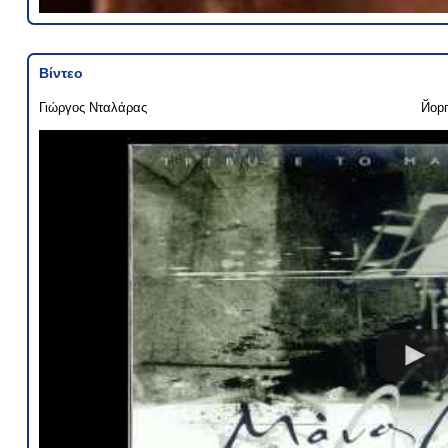
Βίντεο
Γιώργος Νταλάρας
Йор