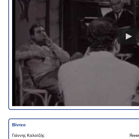
Βίντεο
Γιάννης Καλατζής
Янни