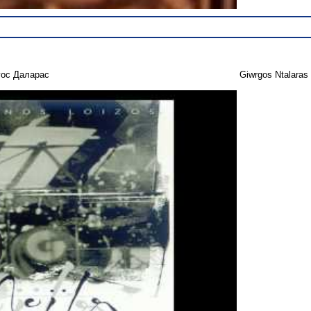
гос Даларас
Giwrgos Ntalaras