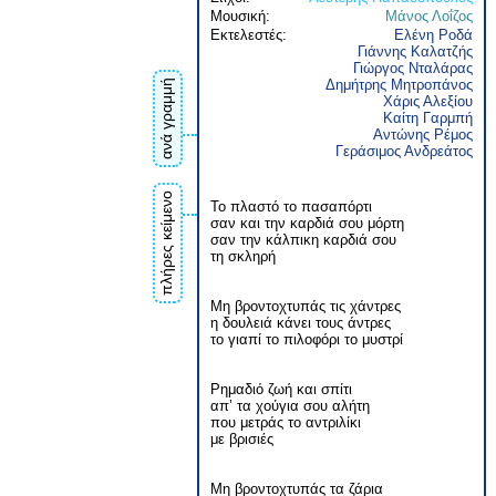
Μουσική:
Μάνος Λοΐζος
Εκτελεστές:
Ελένη Ροδά
Γιάννης Καλατζής
Γιώργος Νταλάρας
Δημήτρης Μητροπάνος
ανά γραμμή
Χάρις Αλεξίου
Καίτη Γαρμπή
Αντώνης Ρέμος
Γεράσιμος Ανδρεάτος
πλήρες κείμενο
Το πλαστό το πασαπόρτι
σαν και την καρδιά σου μόρτη
σαν την κάλπικη καρδιά σου
τη σκληρή
Μη βροντοχτυπάς τις χάντρες
η δουλειά κάνει τους άντρες
το γιαπί το πιλοφόρι το μυστρί
Ρημαδιό ζωή και σπίτι
απ’ τα χούγια σου αλήτη
που μετράς το αντριλίκι
με βρισιές
Μη βροντοχτυπάς τα ζάρια