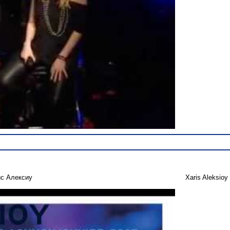
с Алексиу
Xaris Aleksioy