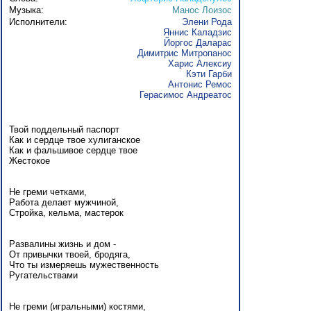
Музыка:
Манос Лоизос
Исполнители:
Элени Рода
Яннис Каладзис
Йоргос Даларас
Димитрис Митропанос
Харис Алексиу
Кэти Гарби
Антонис Ремос
Герасимос Андреатос
Твой поддельный паспорт
Как и сердце твое хулиганское
Как и фальшивое сердце твое
Жестокое
Не греми четками,
Работа делает мужчиной,
Стройка, кельма, мастерок
Развалины жизнь и дом -
От привычки твоей, бродяга,
Что ты измеряешь мужественность
Ругательствами
Не греми (игральными) костями,