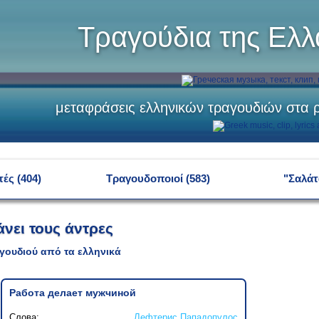
Τραγούδια της Ελ
μεταφράσεις ελληνικών τραγουδιών στα ρ
ές (404)
Τραγουδοποιοί (583)
"Σαλάτ
άνει τους άντρες
γουδιού από τα ελληνικά
Работа делает мужчиной
Слова:
Лефтерис Пападопулос