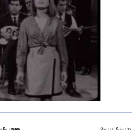
с Каладзис
Giannhs Kalatzhs