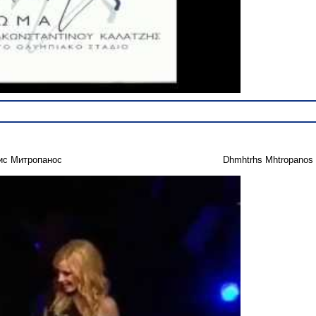
ис Митропанос
Dhmhtrhs Mhtropanos