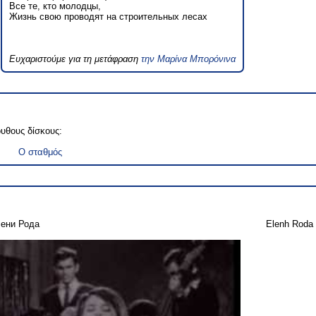
Все те, кто молодцы,
Жизнь свою проводят на строительных лесах
Ευχαριστούμε για τη μετάφραση
την Μαρίνα Μπορόνινα
ουθους δίσκους:
Ο σταθμός
ени Рода
Elenh Roda