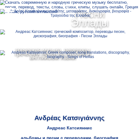
Ελληνικά
Песни
MENU
Эллады
Русский
English
греческая музыка, переводы
греческих песен на русский и
английский языки
Ανδρέας Κατσιγιάννης
Андреас Катсияннис
альбомы и песни с переводами, биография