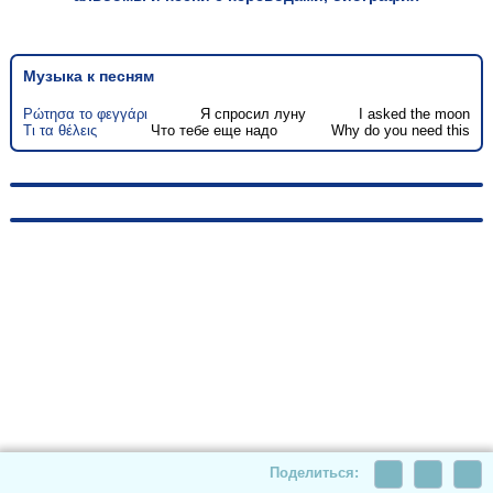
Музыка к песням
Ρώτησα το φεγγάρι
Я спросил луну
I asked the moon
Τι τα θέλεις
Что тебе еще надо
Why do you need this
© 2010-2026, hellas-songs.ru. All rights reserved
Поделиться: