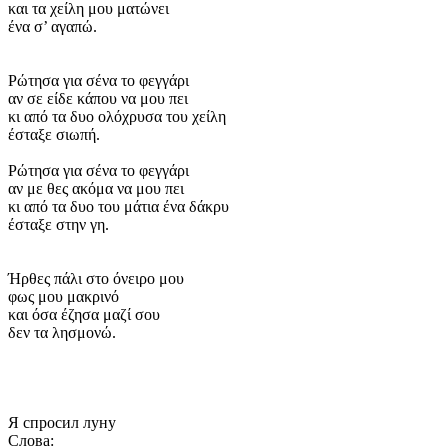
και τα χείλη μου ματώνει
ένα σ’ αγαπώ.
Ρώτησα για σένα το φεγγάρι
αν σε είδε κάπου να μου πει
κι από τα δυο ολόχρυσα του χείλη
έσταξε σιωπή.
Ρώτησα για σένα το φεγγάρι
αν με θες ακόμα να μου πει
κι από τα δυο του μάτια ένα δάκρυ
έσταξε στην γη.
Ήρθες πάλι στο όνειρο μου
φως μου μακρινό
και όσα έζησα μαζί σου
δεν τα λησμονώ.
Я спросил луну
Слова: