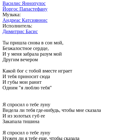
Василис Яннопулос
Йоргос Папастефану
Музыка:
Андреас Катсияннис
Исполнитель:
Димитрис Басис
Ты пришла снова в сон мой,
Безжалостное сердце,
И у меня забрала разум мой
Другим вечером
Какой бог с тобой вместе играет
И тебя приносит сюда
И губы мои ранит
Одним "я люблю тебя"
Я спросил о тебе луну
Видела ли тебя где-нибудь, чтобы мне сказала
И из золотых губ ее
Закапала тишина
Я спросил о тебе луну
Нужен ли я тебе еще, чтобы сказала