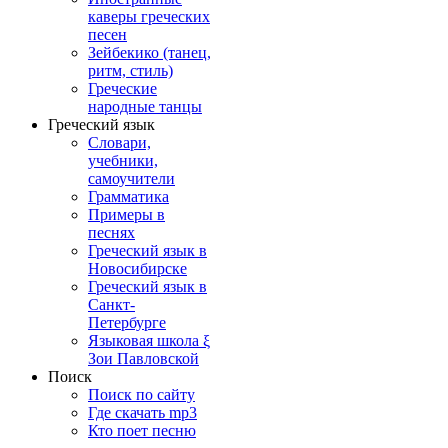
каверы греческих
песен
Зейбекико (танец,
ритм, стиль)
Греческие
народные танцы
Греческий язык
Словари,
учебники,
самоучители
Грамматика
Примеры в
песнях
Греческий язык в
Новосибирске
Греческий язык в
Санкт-
Петербурге
Языковая школа ξ
Зои Павловской
Поиск
Поиск по сайту
Где скачать mp3
Кто поет песню