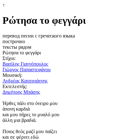
↑
Ρώτησα το φεγγάρι
перевод песни с греческого языка
построчно
тексты рядом
Ρώτησα το φεγγάρι
Στίχοι:
Βασίλης Γιαννόπουλος
Γιώργος Παπαστεφάνου
Μουσική:
Ανδρέας Κατσιγιάννης
Εκτελεστής:
Δημήτρης Μπάσης
Ήρθες πάλι στο όνειρο μου
άπονη καρδιά
και μου πήρες το μυαλό μου
άλλη μια βραδιά.
Ποιος θεός μαζί μου παίζει
και σε φέρνει εδώ