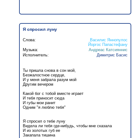
Я спросил луну
Слова:
Василис Яннопулос
Йоргос Папастефану
Музыка:
Андреас Катсияннис
Исполнитель:
Димитрис Басис
Ты пришла снова в сон мой,
Безжалостное сердце,
И у меня забрала разум мой
Другим вечером
Какой бог с тобой вместе играет
И тебя приносит сюда
И губы мои ранит
Одним "я люблю тебя"
Я спросил о тебе луну
Видела ли тебя где-нибудь, чтобы мне сказала
И из золотых губ ее
Закапала тишина