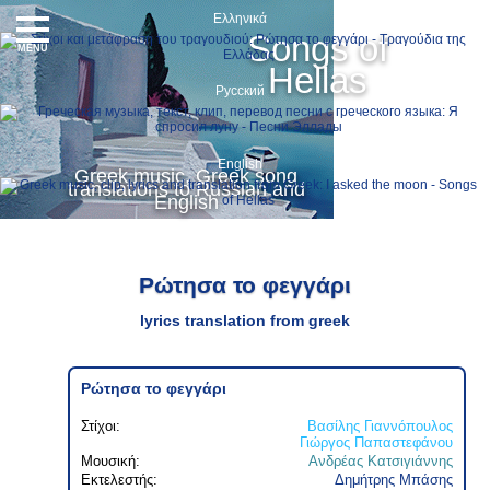
Ελληνικά
Songs of
MENU
Hellas
Русский
English
Greek music, Greek song
translations to Russian and
English
Ρώτησα το φεγγάρι
lyrics translation from greek
Ρώτησα το φεγγάρι
Στίχοι:
Βασίλης Γιαννόπουλος
Γιώργος Παπαστεφάνου
Μουσική:
Ανδρέας Κατσιγιάννης
Εκτελεστής:
Δημήτρης Μπάσης