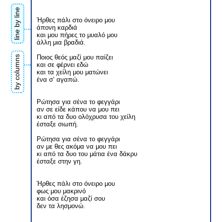
line by line
Ήρθες πάλι στο όνειρο μου
άπονη καρδιά
και μου πήρες το μυαλό μου
άλλη μια βραδιά.
Ποιος θεός μαζί μου παίζει
by columns
και σε φέρνει εδώ
και τα χείλη μου ματώνει
ένα σ’ αγαπώ.
Ρώτησα για σένα το φεγγάρι
αν σε είδε κάπου να μου πει
κι από τα δυο ολόχρυσα του χείλη
έσταξε σιωπή.
Ρώτησα για σένα το φεγγάρι
αν με θες ακόμα να μου πει
κι από τα δυο του μάτια ένα δάκρυ
έσταξε στην γη.
Ήρθες πάλι στο όνειρο μου
φως μου μακρινό
και όσα έζησα μαζί σου
δεν τα λησμονώ.