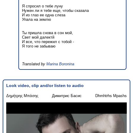
Я спросил о тебе луну
Нужен ли я тебе еще, чтобы сказала
И из глаз ее одна слеза
Упала на землю
Ты пришла снова в сон мой,
Свет мой далектй
И все, что пережил с тобой -
Я того не забываю
Translated by
Marina Boronina
Look video, clip and/or listen to audio
Δημήτρης Μπάσης
Димитрис Басис
Dhmhtrhs Mpashs