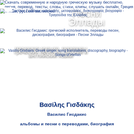
Ελληνικά
Песни
MENU
Эллады
Русский
English
греческая музыка, переводы
греческих песен на русский и
английский языки
Βασίλης Γισδάκης
Василис Гисдакис
альбомы и песни с переводами, биография