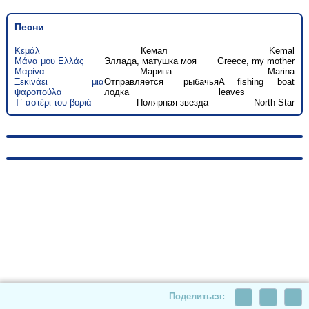
Песни
Κεμάλ
Кемал
Kemal
Μάνα μου Ελλάς
Эллада, матушка моя
Greece, my mother
Μαρίνα
Марина
Marina
Ξεκινάει μια
Отправляется рыбачья
A fishing boat
ψαροπούλα
лодка
leaves
Τ΄ αστέρι του βοριά
Полярная звезда
North Star
© 2010-2026, hellas-songs.ru. All rights reserved
Поделиться: