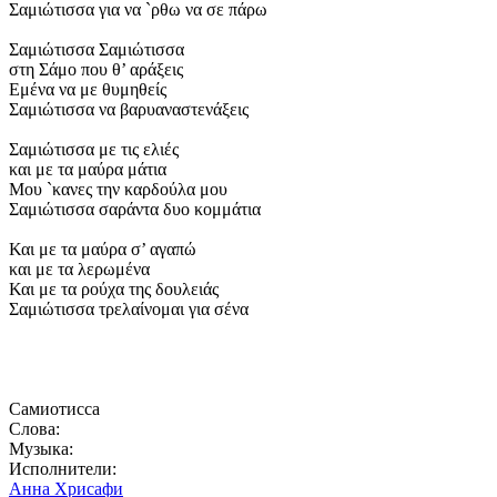
Σαμιώτισσα για να `ρθω να σε πάρω
Σαμιώτισσα Σαμιώτισσα
στη Σάμο που θ’ αράξεις
Εμένα να με θυμηθείς
Σαμιώτισσα να βαρυαναστενάξεις
Σαμιώτισσα με τις ελιές
και με τα μαύρα μάτια
Μου `κανες την καρδούλα μου
Σαμιώτισσα σαράντα δυο κομμάτια
Και με τα μαύρα σ’ αγαπώ
και με τα λερωμένα
Και με τα ρούχα της δουλειάς
Σαμιώτισσα τρελαίνομαι για σένα
Самиотисса
Слова:
Музыка:
Исполнители:
Анна Хрисафи