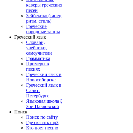
каверы греческих
песен
Зейбекико (танец,
ритм, стиль)
Греческие
народные танцы
Греческий язык
Словари,
учебники,
самоучители
Грамматика
Примеры в
песнях
Греческий язык в
Новосибирске
Греческий язык в
Санкт-
Петербурге
Языковая школа ξ
Зои Павловской
Поиск
Поиск по сайту
Где скачать mp3
Кто поет песню