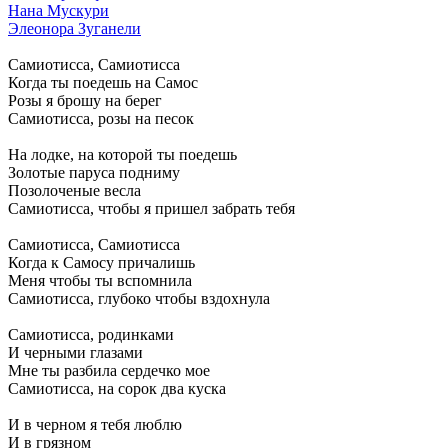
Нана Мускури
Элеонора Зуганели
Самиотисса, Самиотисса
Когда ты поедешь на Самос
Розы я брошу на берег
Самиотисса, розы на песок
На лодке, на которой ты поедешь
Золотые паруса подниму
Позолоченые весла
Самиотисса, чтобы я пришел забрать тебя
Самиотисса, Самиотисса
Когда к Самосу причалишь
Меня чтобы ты вспомнила
Самиотисса, глубоко чтобы вздохнула
Самиотисса, родинками
И черными глазами
Мне ты разбила сердечко мое
Самиотисса, на сорок два куска
И в черном я тебя люблю
И в грязном