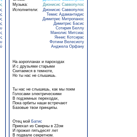
ος
Музыка:
Дионисис Саввопулос
ος
Исполнители:
Дионисис Саввопулос
ης
Темис Адамантидис
ος
Димитрис Митропанос
ς
Димитрис Басис
υ
Сотирия Беллу
ς
Манолис Митсиас
ας
Яннис Котсирас
ου
Фотини Велесиоту
ύ
Анджела Орфану
На аэропланах и пароходах
И с друзьями старыми
Скитаемся в темноте,
Но ты нас не слышишь.
Ты нас не слышишь, как мы поем
Голосами электрическими
В подземных переходах,
Пока орбиты наши встречают
Базовые твои принципы.
Отец мой
Батис
Приехал из Смирны в 22ом
И прожил пятьдесят лет
В подвале секретном.