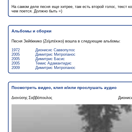
На самом деле песня еще хитрее, там есть второй голос, текст ко
чем поется. Должно быть =)
Альбомы и сборки
Песня Зейбекико (Ζεϊμπέκικο) вошла в следующие альбомы:
1972
Дионисис Саввопулос
2005
Димитрис Митропанос
2005
Димитрис Басис
2005
Темис Адамантидис
2009
Димитрис Митропанос
Посмотреть видео, клип и/или прослушать аудио
Διονύσης Σαββόπουλος
Дионис