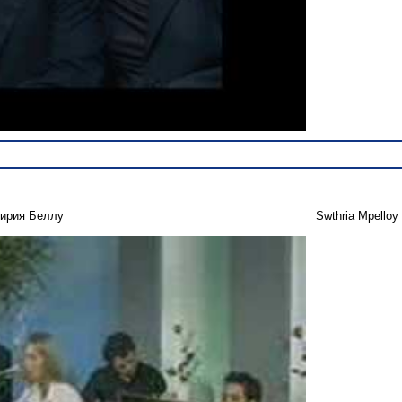
ирия Беллу
Swthria Mpelloy