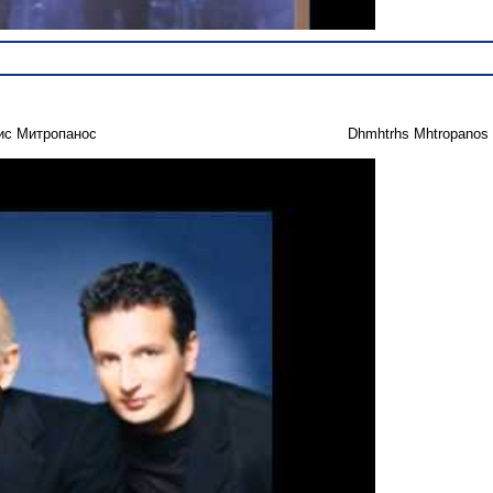
ис Митропанос
Dhmhtrhs Mhtropanos