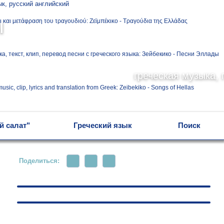
Ελληνικά
ы
Русский
греческая музыка, 
English
й салат"
Греческий язык
Поиск
Поделиться: