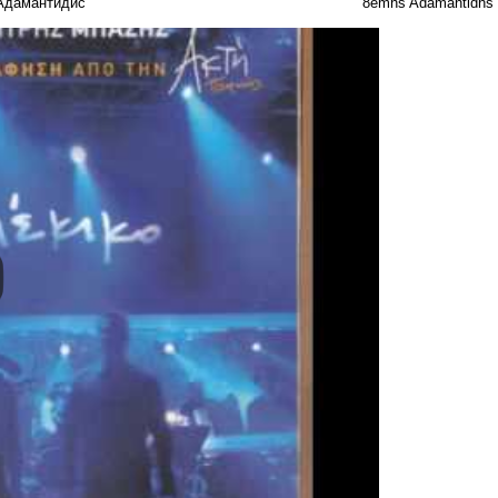
Адамантидис
8emhs Adamantidhs