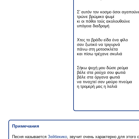
Σ' αυτόν τον κοσμο όσοι αγαπούν
τρώνε βρώμικο ψωμί
κι οι πόθοι τούς ακολουθούνε
υπόγεια διαδρομή
Χτες το βράδυ είδα ένα φίλο
σαν ξωτικό να τριγυρνά
πάνω στη μοτοσικλέτα
και πίσω τρέχανε σκυλιά
Σήκω ψυχή μου δώσε ρεύμα
βάλε στα ρούχα σου φωτιά
βάλε στα όργανα φωτιά
να τιναχτεί σαν μαύρο πνεύμα
η τρομερή μας η λαλιά
Примечания
Песня называется
Зейбекико
, звучит очень характерно для этого 