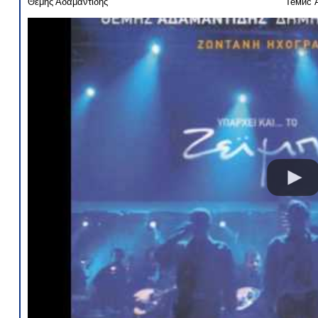
Θέμης Αδαμαντίδης
Темис 