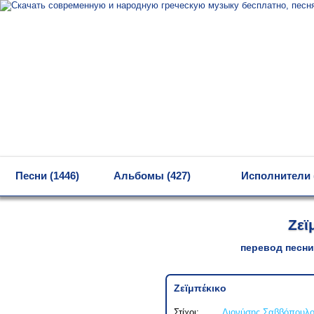
MENU
Песни (1446)
Альбомы (427)
Исполнители 
Ζεϊ
перевод песни
Ζεϊμπέκικο
Στίχοι:
Διονύσης Σαββόπουλ