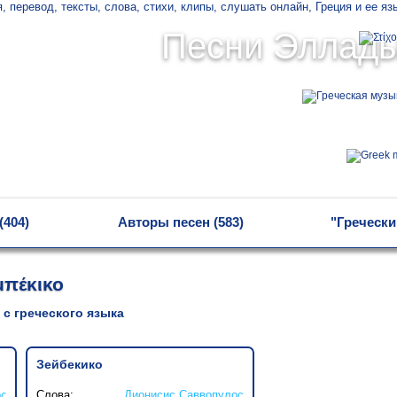
Песни Эллад
(404)
Авторы песен (583)
"Гречески
μπέκικο
 с греческого языка
Зейбекико
ος
Слова:
Дионисис Саввопулос