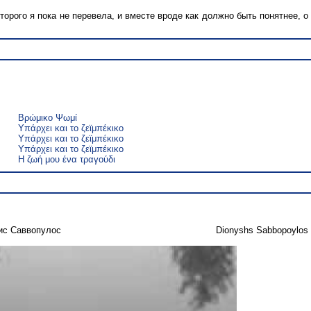
торого я пока не перевела, и вместе вроде как должно быть понятнее, о
Βρώμικο Ψωμί
Υπάρχει και το ζεϊμπέκικο
Υπάρχει και το ζεϊμπέκικο
Υπάρχει και το ζεϊμπέκικο
Η ζωή μου ένα τραγούδι
ис Саввопулос
Dionyshs Sabbopoylos