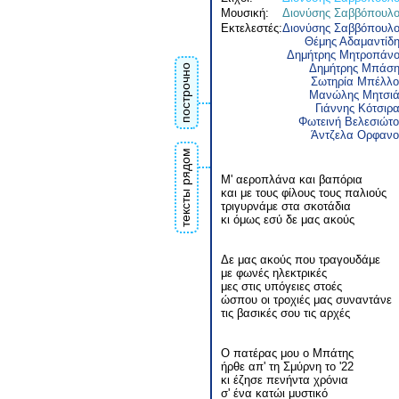
Μουσική:
Διονύσης Σαββόπουλ
Εκτελεστές:
Διονύσης Σαββόπουλ
Θέμης Αδαμαντίδ
Δημήτρης Μητροπάν
Δημήτρης Μπάση
построчно
Σωτηρία Μπέλλο
Μανώλης Μητσιά
Γιάννης Κότσιρ
Φωτεινή Βελεσιώτ
Άντζελα Ορφανο
тексты рядом
Μ' αεροπλάνα και βαπόρια
και με τους φίλους τους παλιούς
τριγυρνάμε στα σκοτάδια
κι όμως εσύ δε μας ακούς
Δε μας ακούς που τραγουδάμε
με φωνές ηλεκτρικές
μες στις υπόγειες στοές
ώσπου οι τροχιές μας συναντάνε
τις βασικές σου τις αρχές
Ο πατέρας μου ο Μπάτης
ήρθε απ' τη Σμύρνη το '22
κι έζησε πενήντα χρόνια
σ' ένα κατώι μυστικό