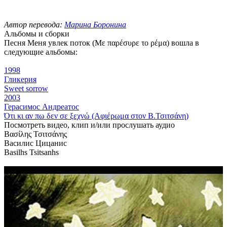
Автор перевода:
Марина Боронина
Альбомы и сборки
Песня Меня увлек поток (Με παρέσυρε το ρέμα) вошла в
следующие альбомы:
1998
Гликерия
Sweet sorrow
2003
Герасимос Андреатос
Ότι κι αν πω δεν σε ξεχνώ (Αφιέρωμα στον Β.Τσιτσάνη)
Посмотреть видео, клип и/или прослушать аудио
Βασίλης Τσιτσάνης
Василис Цицанис
Basilhs Tsitsanhs