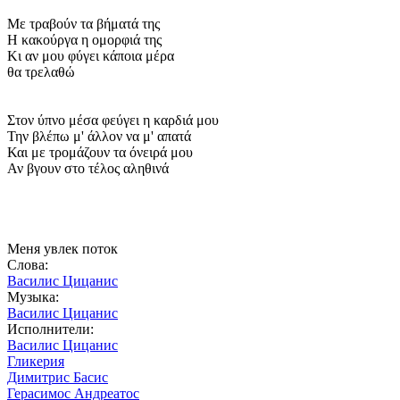
Με τραβούν τα βήματά της
Η κακούργα η ομορφιά της
Κι αν μου φύγει κάποια μέρα
θα τρελαθώ
Στον ύπνο μέσα φεύγει η καρδιά μου
Την βλέπω μ' άλλον να μ' απατά
Και με τρομάζουν τα όνειρά μου
Αν βγουν στο τέλος αληθινά
Меня увлек поток
Слова:
Василис Цицанис
Музыка:
Василис Цицанис
Исполнители:
Василис Цицанис
Гликерия
Димитрис Басис
Герасимос Андреатос