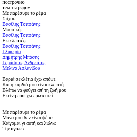
построчно
тексты рядом
Με παρέσυρε το ρέμα
Στίχοι:
Βασίλης Τσιτσάνης
Μουσική:
Βασίλης Τσιτσάνης
Εκτελεστές:
Βασίλης Τσιτσάνης
Γλυκερία
Δημήτρης Μπάσης
Γεράσιμος Ανδρεάτος
Μελίνα Ασλανίδου
Βαριά σεκλέτια έχω απόψε
Και η καρδιά μου είναι κλειστή
Βλέπω να φεύγει απ' τη ζωή μου
Εκείνη που 'χω ερωτευτεί
Με παρέσυρε το ρέμα
Μάνα μου δεν είναι ψέμα
Καίγομαι γι αυτή και λιώνω
Την αγαπώ