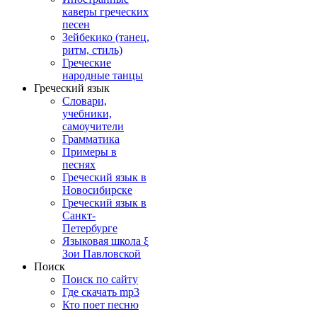
каверы греческих
песен
Зейбекико (танец,
ритм, стиль)
Греческие
народные танцы
Греческий язык
Словари,
учебники,
самоучители
Грамматика
Примеры в
песнях
Греческий язык в
Новосибирске
Греческий язык в
Санкт-
Петербурге
Языковая школа ξ
Зои Павловской
Поиск
Поиск по сайту
Где скачать mp3
Кто поет песню