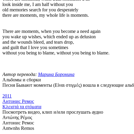
look inside me, I am half without you
old memories search for you desperately
there are moments, my whole life is moments.
There are moments, when you become a need again
you wake up wishes, which ended up as delusion
and the wounds bleed, and tears drop,
and guilt that I love you sometimes
without you being to blame, without you being to blame.
Автор перевода:
Марина Боронина
Альбомы и сборки
Песня Бывают моменты (Είναι στιγμές) вошла в следующие аль
2011
Антонис Ремос
Κλειστά τα στόματα
Посмотреть видео, клип и/или прослушать аудио
Αντώνης Ρέμος
Антонис Ремос
Antwnhs Remos