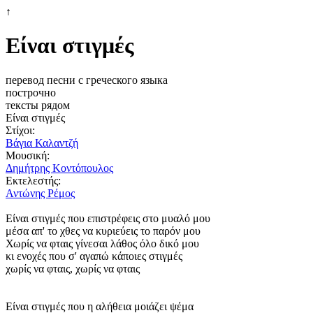
↑
Είναι στιγμές
перевод песни с греческого языка
построчно
тексты рядом
Είναι στιγμές
Στίχοι:
Βάγια Καλαντζή
Μουσική:
Δημήτρης Κοντόπουλος
Εκτελεστής:
Αντώνης Ρέμος
Είναι στιγμές που επιστρέφεις στο μυαλό μου
μέσα απ' το χθες να κυριεύεις το παρόν μου
Χωρίς να φταις γίνεσαι λάθος όλο δικό μου
κι ενοχές που σ' αγαπώ κάποιες στιγμές
χωρίς να φταις, χωρίς να φταις
Είναι στιγμές που η αλήθεια μοιάζει ψέμα