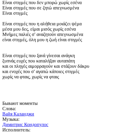
Είναι στιγμές που δεν μπορώ χωρίς εσένα
Είναι στιγμές που σε ζητώ απεγνωσμένα
Είναι στιγμές
Είναι στιγμές που η αλήθεια μοιάζει ψέμα
μέσα μου δες, είμαι μισός χωρίς εσένα
Μνήμες παλιές σ' αναζητούν απεγνωσμένα
είναι στιγμές, όλη μου η ζωή είναι στιγμές
Είναι στιγμές που ξανά γίνεσαι ανάγκη
ξυπνάς ευχές που καταλήξαν αυταπάτη
και οι πληγές αιμορραγούν και στάζουν δάκρυ
και ενοχές που σ' αγαπώ κάποιες στιγμές
χωρίς να φταις, χωρίς να φταις
Бывают моменты
Слова:
Вайя Каланджи
Музыка:
Димитрис Кондопулос
Исполнитель: