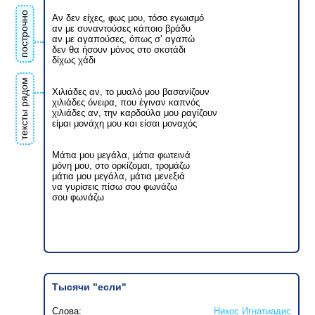
построчно
Αν δεν είχες, φως μου, τόσο εγωισμό
αν με συναντούσες κάποιο βράδυ
αν με αγαπούσες, όπως σ’ αγαπώ
δεν θα ήσουν μόνος στο σκοτάδι
δίχως χάδι
тексты рядом
Χιλιάδες αν, το μυαλό μου βασανίζουν
χιλιάδες όνειρα, που έγιναν καπνός
χιλιάδες αν, την καρδούλα μου ραγίζουν
είμαι μονάχη μου και είσαι μοναχός
Μάτια μου μεγάλα, μάτια φωτεινά
μόνη μου, στο ορκίζομαι, τρομάζω
μάτια μου μεγάλα, μάτια μενεξιά
να γυρίσεις πίσω σου φωνάζω
σου φωνάζω
Тысячи "если"
Слова:
Никос Игнатиадис