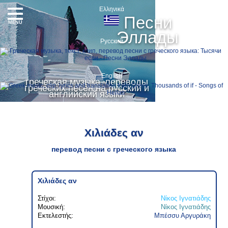
Ελληνικά
Песни
MENU
Эллады
Русский
English
греческая музыка, переводы
греческих песен на русский и
английский языки
Χιλιάδες αν
перевод песни с греческого языка
Χιλιάδες αν
Στίχοι:
Νίκος Ιγνατιάδης
Μουσική:
Νίκος Ιγνατιάδης
Εκτελεστής:
Μπέσσυ Αργυράκη