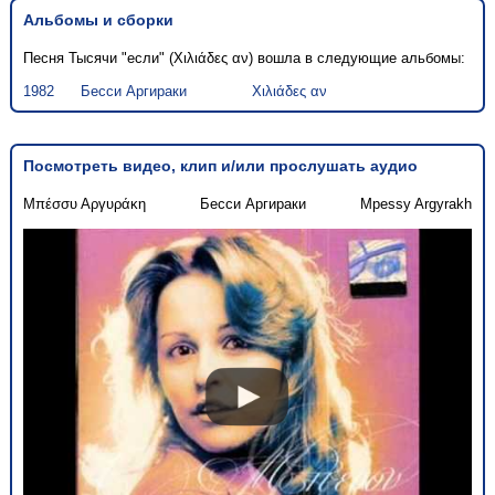
Альбомы и сборки
Песня Тысячи "если" (Χιλιάδες αν) вошла в следующие альбомы:
1982
Бесси Аргираки
Χιλιάδες αν
Посмотреть видео, клип и/или прослушать аудио
Μπέσσυ Αργυράκη
Бесси Аргираки
Mpessy Argyrakh