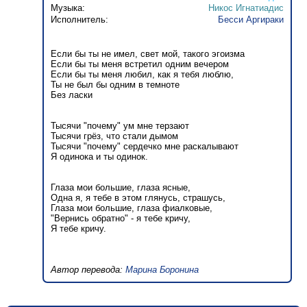
Музыка:
Никос Игнатиадис
Исполнитель:
Бесси Аргираки
Если бы ты не имел, свет мой, такого эгоизма
Если бы ты меня встретил одним вечером
Если бы ты меня любил, как я тебя люблю,
Ты не был бы одним в темноте
Без ласки
Тысячи "почему" ум мне терзают
Тысячи грёз, что стали дымом
Тысячи "почему" сердечко мне раскалывают
Я одинока и ты одинок.
Глаза мои большие, глаза ясные,
Одна я, я тебе в этом глянусь, страшусь,
Глаза мои большие, глаза фиалковые,
"Вернись обратно" - я тебе кричу,
Я тебе кричу.
Автор перевода:
Марина Боронина