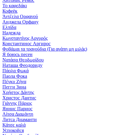
Антонис Ремос
Το καφεδάκι
Кофеёк
Άντζελα Ορφανού
Анджела Орфану
Ελπίδα
Надежда
Κωνσταντίνος Αργυρός
Константинос Аргирос
Φοβάμαι τα τραγούδια (Για αγάπη μη μιλάς)
Я боюсь песен
Νατάσα Θεοδωρίδου
Наташа Феодориду
Πάολα Φωκά
Паола Фока
Πέγκυ Ζήνα
Пегги Зина
Χρήστος Δάντης
Христос Дантис
Γιάννης Πάριος
Яннис Париос
Λίτσα Διαμάντη
Литса Диаманти
Κάτσε καλά
Успокойся