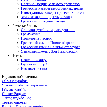
Песни о Греции, о чем-то греческом
Греческие каверы иностранных песен
Иностранные каверы греческих песен
Зейбекико (танец, ритм, стиль)
Греческие народные танцы
Греческий язык
Словари, учебники, самоучители
Грамматика
Примеры в песнях
Греческий язык в Новосибирске
Греческий язык в Санкт-Петербурге
Языковая школа ξ Зои Павловской
Поиск
Поиск по сайту
Где скачать mp3
Кто поет песню
Недавно добавленные
Θέλω να γυρίσεις
Я хочу, чтобы ты вернулась
Γιάννης Βαρδής
Яннис Вардис
Τρίτος παγκόσμιος
Третья мировая
Βασίλης Παπακωνσταντίνου