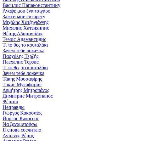
Василис Папаконстантину
Άναψέ μου ένα τσιγάρο
Зажги мне сигарету
Μιχάλης Χατζηγιάννης
Михалис Хатзияннис
Θέμης Αδαμαντίδης
Темис Адамантидис
Τι το θες το κουταλάκι
Зачем тебе ложечка
Πασχάλης Τερζής
Пасхалис Терзис
Τι το θες το κουταλάκι
Зачем тебе ложечка
Τάκης Μουσαφίρης
Такис Мусафирис
Δημήτρης Μητροπάνος
Димитрис Митропанос
Ψέματα
Неправды
Γιώργος Κακοσαίος
Йоргос Какосеос
Να ξαναμετρήσω
Я снова сосчитаю
Αντώνης Ρέμος