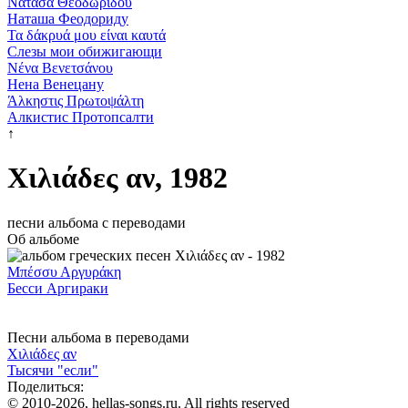
Νατάσα Θεοδωρίδου
Наташа Феодориду
Τα δάκρυά μου είναι καυτά
Слезы мои обижигающи
Νένα Βενετσάνου
Нена Венецану
Άλκηστις Πρωτοψάλτη
Алкистис Протопсалти
↑
Χιλιάδες αν, 1982
песни альбома с переводами
Об альбоме
Μπέσσυ Αργυράκη
Бесси Аргираки
Песни альбома в переводами
Χιλιάδες αν
Тысячи "если"
Поделиться:
© 2010-2026, hellas-songs.ru. All rights reserved