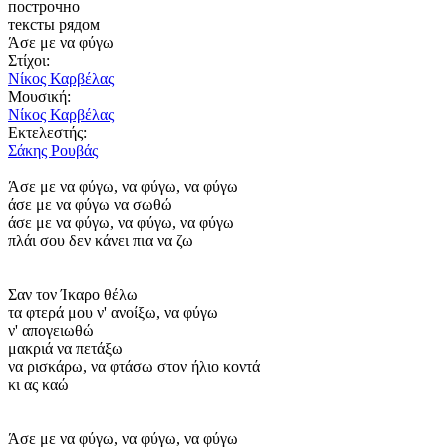
построчно
тексты рядом
Άσε με να φύγω
Στίχοι:
Νίκος Καρβέλας
Μουσική:
Νίκος Καρβέλας
Εκτελεστής:
Σάκης Ρουβάς
Άσε με να φύγω, να φύγω, να φύγω
άσε με να φύγω να σωθώ
άσε με να φύγω, να φύγω, να φύγω
πλάι σου δεν κάνει πια να ζω
Σαν τον Ίκαρο θέλω
τα φτερά μου ν' ανοίξω, να φύγω
ν' απογειωθώ
μακριά να πετάξω
να ρισκάρω, να φτάσω στον ήλιο κοντά
κι ας καώ
Άσε με να φύγω, να φύγω, να φύγω