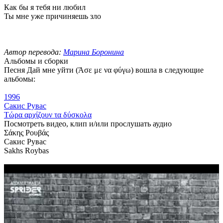
Как бы я тебя ни любил
Ты мне уже причиняешь зло
Автор перевода:
Марина Боронина
Альбомы и сборки
Песня Дай мне уйти (Άσε με να φύγω) вошла в следующие
альбомы:
1996
Сакис Рувас
Τώρα αρχίζουν τα δύσκολα
Посмотреть видео, клип и/или прослушать аудио
Σάκης Ρουβάς
Сакис Рувас
Sakhs Roybas