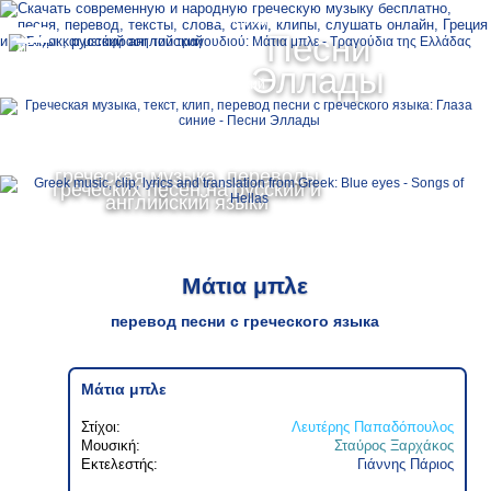
Ελληνικά
Песни
MENU
Эллады
Русский
English
греческая музыка, переводы
греческих песен на русский и
английский языки
Μάτια μπλε
перевод песни с греческого языка
Μάτια μπλε
Στίχοι:
Λευτέρης Παπαδόπουλος
Μουσική:
Σταύρος Ξαρχάκος
Εκτελεστής:
Γιάννης Πάριος