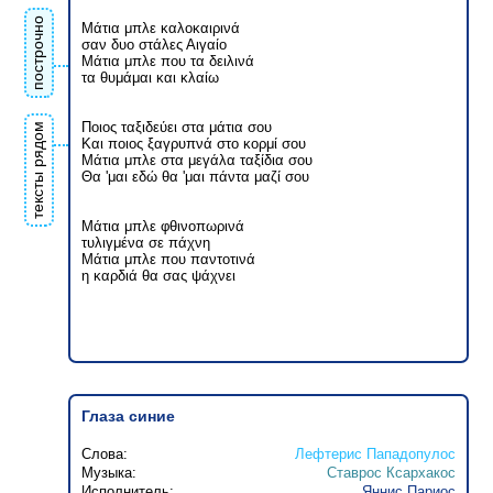
построчно
Μάτια μπλε καλοκαιρινά
σαν δυο στάλες Αιγαίο
Μάτια μπλε που τα δειλινά
τα θυμάμαι και κλαίω
Ποιος ταξιδεύει στα μάτια σου
тексты рядом
Και ποιος ξαγρυπνά στο κορμί σου
Μάτια μπλε στα μεγάλα ταξίδια σου
Θα 'μαι εδώ θα 'μαι πάντα μαζί σου
Μάτια μπλε φθινοπωρινά
τυλιγμένα σε πάχνη
Μάτια μπλε που παντοτινά
η καρδιά θα σας ψάχνει
Глаза синие
Слова:
Лефтерис Пападопулос
Музыка:
Ставрос Ксархакос
Исполнитель:
Яннис Париос