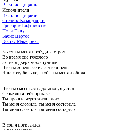
Василис Цицанис
Исполнители:
Василис Цицанис
Стелиос Казандзидис
Григорис Бификотсис
Поли Пану
Бабис Цертос
Костас Македонас
Зачем ты меня пробудила утром
Во время сна тяжелого
Зачем в дверь мою стучишь
Что ты хочешь сейчас, что ищешь
Я не хочу больше, чтобы ты меня любила
Что ты смеешься надо мной, я устал
Серьезно я тебя проклял
Ты прошла через жизнь мою
Ты меня сломила, ты меня состарила
Ты меня сломила, ты меня состарила
В сон я погрузился,