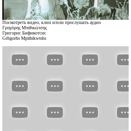
Посмотреть видео, клип и/или прослушать аудио
Γρηγόρης Μπιθικώτσης
Григорис Бификотсис
Grhgorhs Mpithikwtshs