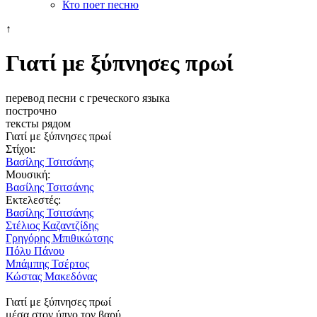
Кто поет песню
↑
Γιατί με ξύπνησες πρωί
перевод песни с греческого языка
построчно
тексты рядом
Γιατί με ξύπνησες πρωί
Στίχοι:
Βασίλης Τσιτσάνης
Μουσική:
Βασίλης Τσιτσάνης
Εκτελεστές:
Βασίλης Τσιτσάνης
Στέλιος Καζαντζίδης
Γρηγόρης Μπιθικώτσης
Πόλυ Πάνου
Μπάμπης Τσέρτος
Κώστας Μακεδόνας
Γιατί με ξύπνησες πρωί
μέσα στον ύπνο τον βαρύ