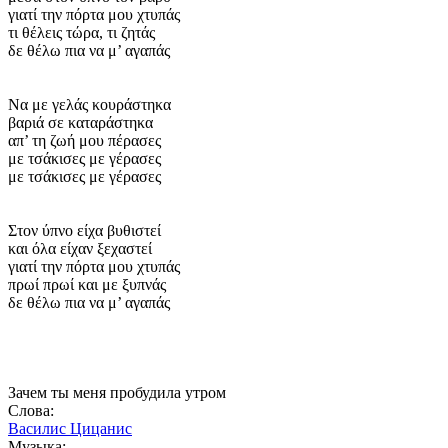
γιατί την πόρτα μου χτυπάς
τι θέλεις τώρα, τι ζητάς
δε θέλω πια να μ’ αγαπάς
Να με γελάς κουράστηκα
βαριά σε καταράστηκα
απ’ τη ζωή μου πέρασες
με τσάκισες με γέρασες
με τσάκισες με γέρασες
Στον ύπνο είχα βυθιστεί
και όλα είχαν ξεχαστεί
γιατί την πόρτα μου χτυπάς
πρωί πρωί και με ξυπνάς
δε θέλω πια να μ’ αγαπάς
Зачем ты меня пробудила утром
Слова:
Василис Цицанис
Музыка: